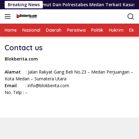
Langsung
il Polda Sumut Dan Polrestabes Medan Terkait Kasus WLG
Breaking News
ke
konten
Home
Nasional
Daerah
Peristiwa
Politik
Hukrim
Eko
Contact us
Blokberita.com
Alamat
: Jalan Rakyat Gang Beli No.23 – Medan Perjuangan –
Kota Medan – Sumatera Utara
Email
: info@blokberita.com
No. Telp : –