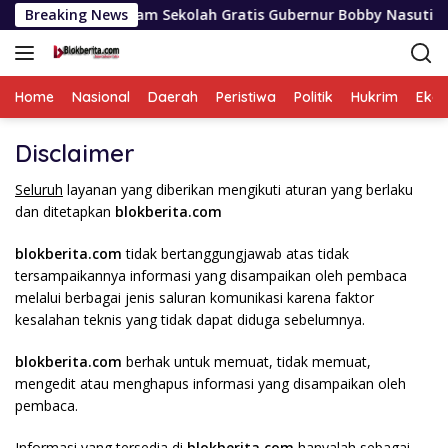
Langsung
ukur Program Sekolah Gratis Gubernur Bobby Nasution Ringank
Breaking News
ke
konten
Home
Nasional
Daerah
Peristiwa
Politik
Hukrim
Eko
Disclaimer
Seluruh
layanan yang diberikan mengikuti aturan yang berlaku
dan ditetapkan
blokberita.com
blokberita.com
tidak bertanggungjawab atas tidak
tersampaikannya informasi yang disampaikan oleh pembaca
melalui berbagai jenis saluran komunikasi karena faktor
kesalahan teknis yang tidak dapat diduga sebelumnya.
blokberita.com
berhak untuk memuat, tidak memuat,
mengedit atau menghapus informasi yang disampaikan oleh
pembaca.
Informasi yang tersedia di
blokberita.com
hanyalah sebagai