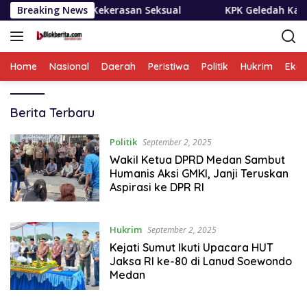
Langsung
orban Kekerasan Seksual
Breaking News
KPK Geledah Kantor Imigras
ke
konten
Home
Nasional
Daerah
Peristiwa
Politik
Hukrim
Eko
Blokberita.com
Berita Terbaru
Politik
September 2, 2025
Wakil Ketua DPRD Medan Sambut
Humanis Aksi GMKI, Janji Teruskan
Aspirasi ke DPR RI
Hukrim
September 2, 2025
Kejati Sumut Ikuti Upacara HUT
Jaksa RI ke-80 di Lanud Soewondo
Medan