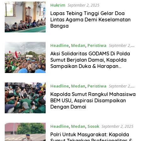
Hukrim
September 2, 2025
Lapas Tebing Tinggi Gelar Doa
Lintas Agama Demi Keselamatan
Bangsa
Headline
,
Medan
,
Peristiwa
September 2,
2025
Aksi Solidaritas GODAMS Di Polda
Sumut Berjalan Damai, Kapolda
Sampaikan Duka & Harapan
Persatuan
Headline
,
Medan
,
Peristiwa
September 2,
2025
Kapolda Sumut Rangkul Mahasiswa
BEM USU, Aspirasi Disampaikan
Dengan Damai
Headline
,
Medan
,
Sosok
September 2, 2025
Polri Untuk Masyarakat: Kapolda
Sumut Tekankan Profesionalitas &