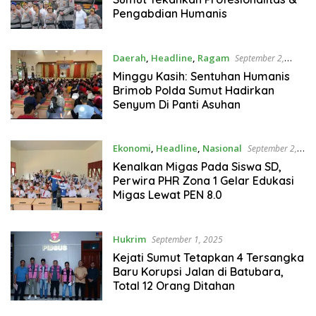
Pengabdian Humanis
Daerah
,
Headline
,
Ragam
September 2,
2025
Minggu Kasih: Sentuhan Humanis
Brimob Polda Sumut Hadirkan
Senyum Di Panti Asuhan
Ekonomi
,
Headline
,
Nasional
September 2,
2025
Kenalkan Migas Pada Siswa SD,
Perwira PHR Zona 1 Gelar Edukasi
Migas Lewat PEN 8.0
Hukrim
September 1, 2025
Kejati Sumut Tetapkan 4 Tersangka
Baru Korupsi Jalan di Batubara,
Total 12 Orang Ditahan