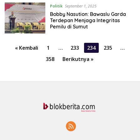
Politik
September 1, 2025
Bobby Nasution: Bawaslu Garda
Terdepan Menjaga Integritas
Pemilu di Sumut
Paginasi
« Kembali
1
…
233
234
235
…
pos
358
Berikutnya »