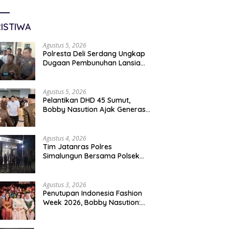
ISTIWA
Agustus 5, 2026
Polresta Deli Serdang Ungkap
Dugaan Pembunuhan Lansia
Dalam Waktu Kurang Dari 48
Jam, Terduga Pelaku
Ditangkap
Agustus 5, 2026
Pelantikan DHD 45 Sumut,
Bobby Nasution Ajak Generasi
Muda Gelorakan Semangat
Juang ’45
Agustus 4, 2026
Tim Jatanras Polres
Simalungun Bersama Polsek
Gunung Malela Tangkap
Tersangka Curas Di Riau Usai
Buron Lintas Provinsi
Agustus 3, 2026
Penutupan Indonesia Fashion
Week 2026, Bobby Nasution:
Sumut Siap Jadi Pusat Fashion
Indonesia Lewat Wastra