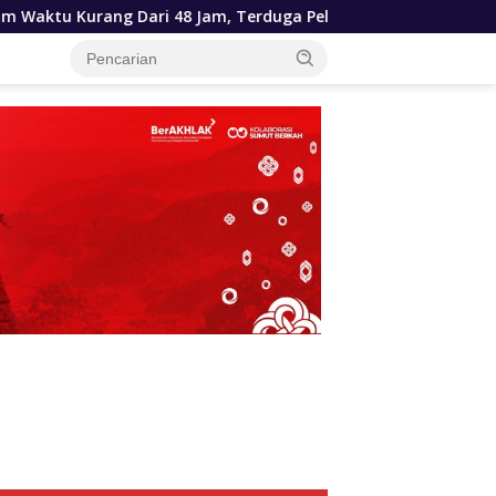
48 Jam, Terduga Pelaku Ditangkap
Pemprov Sumut Apre