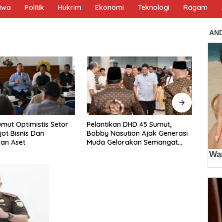
tiwa
Politik
Hukrim
Ekonomi
Teknologi
Ragam
umut Optimistis Setor
Pelantikan DHD 45 Sumut,
Tim J
jot Bisnis Dan
Bobby Nasution Ajak Generasi
Sima
an Aset
Muda Gelorakan Semangat
Gunu
Juang ’45
Tersa
Buron