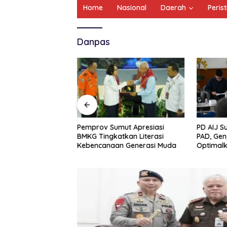
Home
Nasional
Daerah
Peris
Danpas
li Serdang Ungkap
Pemprov Sumut Apresiasi
PD AIJ S
bunuhan Lansia
BMKG Tingkatkan Literasi
PAD, Gen
 Kurang Dari 48
Kebencanaan Generasi Muda
Optimalk
a Pelaku