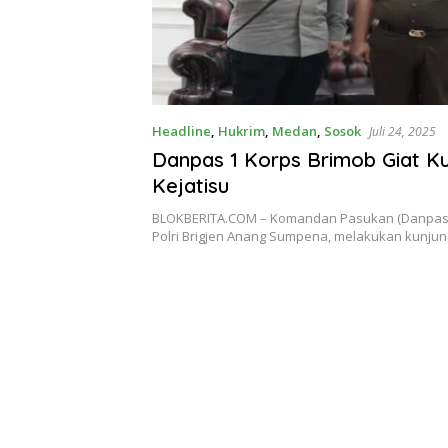
Headline
,
Hukrim
,
Medan
,
Sosok
Juli 24, 2025
Danpas 1 Korps Brimob Giat Ku
Kejatisu
BLOKBERITA.COM – Komandan Pasukan (Danpas)
Polri Brigjen Anang Sumpena, melakukan kunju