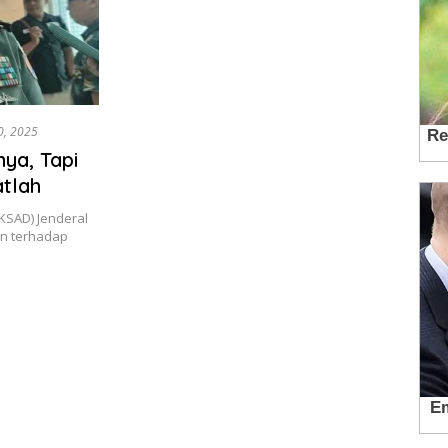
0, 2025
ya, Tapi
tlah
KSAD) Jenderal
n terhadap