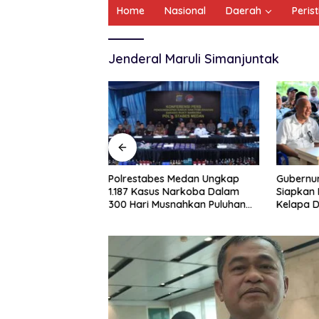
Home
Nasional
Daerah
Peris
Jenderal Maruli Simanjuntak
ng Lawas Utara
Polrestabes Medan Ungkap
Gubernu
ri, Kapolda Sumut
1.187 Kasus Narkoba Dalam
Siapkan
elayanan Humanis
300 Hari Musnahkan Puluhan
Kelapa D
ahan Personil
Kilogram Barang Bukti