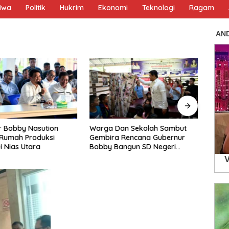
tiwa
Politik
Hukrim
Ekonomi
Teknologi
Ragam
r Bobby Nasution
Warga Dan Sekolah Sambut
Wagu
 Rumah Produksi
Gembira Rencana Gubernur
Muda 
i Nias Utara
Bobby Bangun SD Negeri
Jauh
Lasara Di Nias Utara