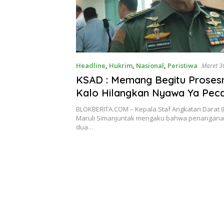
Headline
,
Hukrim
,
Nasional
,
Peristiwa
Maret 3
KSAD : Memang Begitu Prosesn
Kalo Hilangkan Nyawa Ya Peca
BLOKBERITA.COM – Kepala Staf Angkatan Darat (
Maruli Simanjuntak mengaku bahwa penangana
dua…