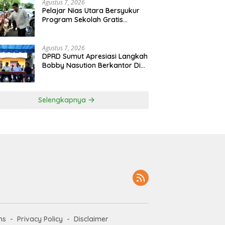
Agustus 7, 2026
Pelajar Nias Utara Bersyukur
Program Sekolah Gratis
Gubernur Bobby Nasution
Ringankan Beban Orang Tua
Agustus 7, 2026
DPRD Sumut Apresiasi Langkah
Bobby Nasution Berkantor Di
Kepulauan Nias, Dinilai
Percepat Pembangunan
Selengkapnya
ms
Privacy Policy
Disclaimer