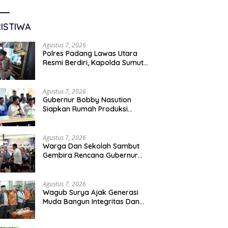
ISTIWA
Agustus 7, 2026
Polres Padang Lawas Utara
Resmi Berdiri, Kapolda Sumut
Tekankan Pelayanan Humanis
Dan Penambahan Personil
Agustus 7, 2026
Gubernur Bobby Nasution
Siapkan Rumah Produksi
Kelapa Di Nias Utara
Agustus 7, 2026
Warga Dan Sekolah Sambut
Gembira Rencana Gubernur
Bobby Bangun SD Negeri
Lasara Di Nias Utara
Agustus 7, 2026
Wagub Surya Ajak Generasi
Muda Bangun Integritas Dan
Jauhi Narkoba