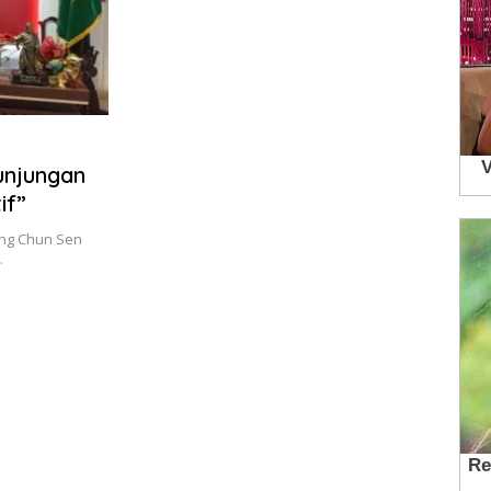
njungan
if”
ng Chun Sen
…