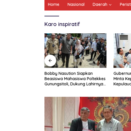
Home
Nasional
Daerah
Peris
Karo inspiratif
sempatan KTA Mati
Bobby Nasution Siapkan
Gubernu
etahun Bisa
Beasiswa Mahasiswa Poltekkes
Minta Ke
mbali
Gunungsitoli, Dukung Lahirnya
Kepulaua
Tenaga Kesehatan Kepulauan
Usulan B
Nias