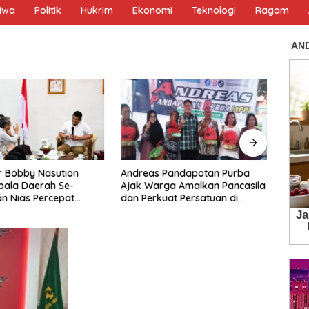
tiwa
Politik
Hukrim
Ekonomi
Teknologi
Ragam
r Bobby Nasution
Andreas Pandapotan Purba
Wong
pala Daerah Se-
Ajak Warga Amalkan Pancasila
Royo
n Nias Percepat
dan Perkuat Persatuan di
Panc
KP 2027
Tengah Keberagaman
Berm