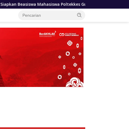
Poltekkes Gunungsitoli, Dukung Lahirnya Tenaga Kesehatan K