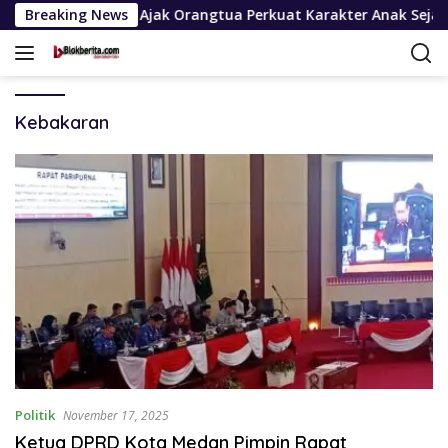
Langsung
KK Sumut Ajak Orangtua Perkuat Karakter Anak Sejak Dari Kelua
Breaking News
ke
konten
Kebakaran
Politik
November 17, 2025
Ketua DPRD Kota Medan Pimpin Rapat