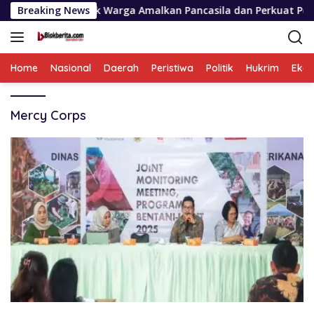
Langsung
Purba Ajak Warga Amalkan Pancasila dan Perkuat Persatuan d
Breaking News
ke
konten
Home
Nasional
Daerah
Peristiwa
Politik
Hukrim
Eko
Mercy Corps