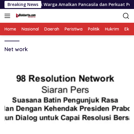
Langsung
urba Ajak Warga Amalkan Pancasila dan Perkuat Persatuan d
Breaking News
ke
konten
Home
Nasional
Daerah
Peristiwa
Politik
Hukrim
Eko
Net work