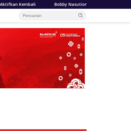
by Nasution Siapkan Beasiswa Mahasiswa Poltekkes Gunungsito