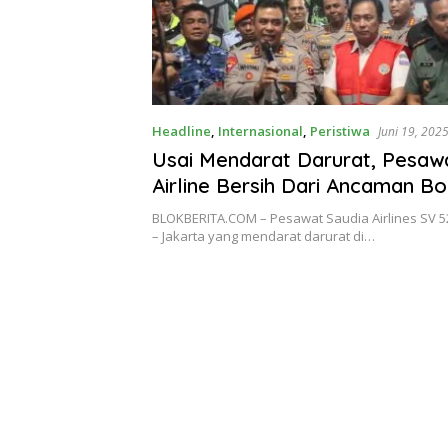
Headline
,
Internasional
,
Peristiwa
Juni 19, 202
Usai Mendarat Darurat, Pesaw
Airline Bersih Dari Ancaman B
BLOKBERITA.COM – Pesawat Saudia Airlines SV 5
– Jakarta yang mendarat darurat di…