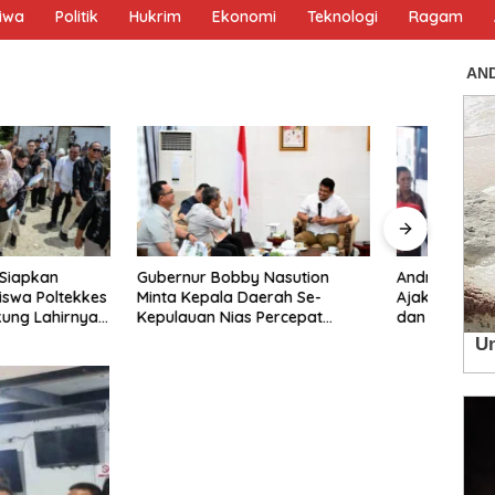
tiwa
Politik
Hukrim
Ekonomi
Teknologi
Ragam
r Bobby Nasution
Andreas Pandapotan Purba
Wong
pala Daerah Se-
Ajak Warga Amalkan Pancasila
Royo
n Nias Percepat
dan Perkuat Persatuan di
Panc
KP 2027
Tengah Keberagaman
Berm