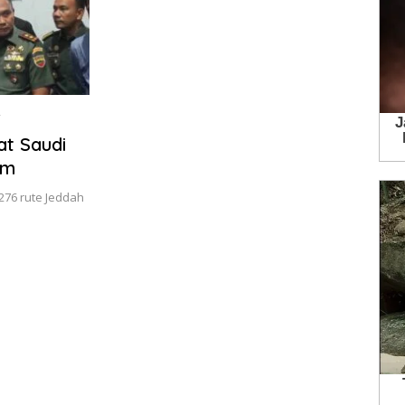
5
at Saudi
om
276 rute Jeddah