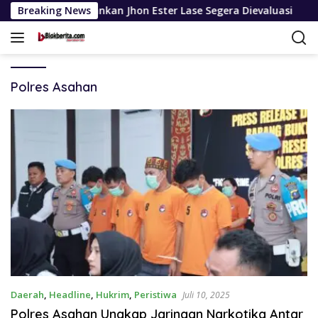
Langsung
dan Sarankan Jhon Ester Lase Segera Dievaluasi
Breaking News
Pelajar
ke
konten
Polres Asahan
Daerah
,
Headline
,
Hukrim
,
Peristiwa
Juli 10, 2025
Polres Asahan Ungkap Jaringan Narkotika Antar