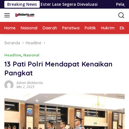
Langsung
hon Ester Lase Segera Dievaluasi
Breaking News
Pelajar Nias Utara B
ke
konten
Home
Nasional
Daerah
Peristiwa
Politik
Hukrim
Eko
Beranda
Headline
Headline
,
Nasional
13 Pati Polri Mendapat Kenaikan
Pangkat
Admin Blokberita
Mei 2, 2025