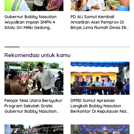
Gubernur Bobby Nasution
PD AIJ Sumut Kembali
Wujudkan Impian SMPN 4
Amankan Aset Pemprov Di
Sitolu Ori Miliki Gedung
Binjai, Lima Rumah Dinas Eks
Permanen
Bioskop Ria Dibongkar
Rekomendasi untuk kamu
Pelajar Nias Utara Bersyukur
DPRD Sumut Apresiasi
Program Sekolah Gratis
Langkah Bobby Nasution
Gubernur Bobby Nasution
Berkantor Di Kepulauan Nias,
Ringankan Beban Orang Tua
Dinilai Percepat
Pembangunan