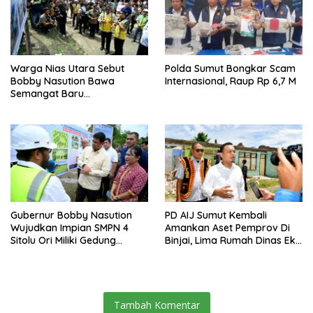
Warga Nias Utara Sebut
Polda Sumut Bongkar Scam
Bobby Nasution Bawa
Internasional, Raup Rp 6,7 M
Semangat Baru
Pembangunan Sumut
Gubernur Bobby Nasution
PD AIJ Sumut Kembali
Wujudkan Impian SMPN 4
Amankan Aset Pemprov Di
Sitolu Ori Miliki Gedung
Binjai, Lima Rumah Dinas Eks
Permanen
Bioskop Ria Dibongkar
Tambah Komentar