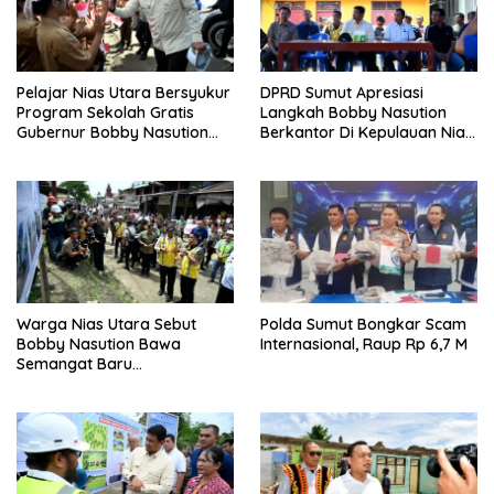
Pelajar Nias Utara Bersyukur
DPRD Sumut Apresiasi
Program Sekolah Gratis
Langkah Bobby Nasution
Gubernur Bobby Nasution
Berkantor Di Kepulauan Nias,
Ringankan Beban Orang Tua
Dinilai Percepat
Pembangunan
Warga Nias Utara Sebut
Polda Sumut Bongkar Scam
Bobby Nasution Bawa
Internasional, Raup Rp 6,7 M
Semangat Baru
Pembangunan Sumut