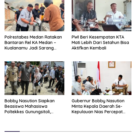
Polrestabes Medan Ratakan
PWI Beri Kesempatan KTA
Bantaran Rel KA Medan –
Mati Lebih Dari Setahun Bisa
Kualanamu Jadi Sarang
Aktifkan Kembali
Narkoba, 3 Kg Ganja Serta
Sejumlah Paket Sabu Dan
Beragam Senjata Disita
Bobby Nasution Siapkan
Gubernur Bobby Nasution
Beasiswa Mahasiswa
Minta Kepala Daerah Se-
Poltekkes Gunungsitoli,
Kepulauan Nias Percepat
Dukung Lahirnya Tenaga
Usulan BKP 2027
Kesehatan Kepulauan Nias