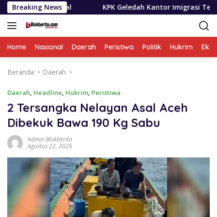
Langsung
al
Breaking News
KPK Geledah Kantor Imigrasi Temukan Dugaan Peme
ke
konten
Home
Nasional
Daerah
Peristiwa
Politik
Hukrim
Eko
Beranda
Daerah
Daerah
,
Headline
,
Hukrim
,
Peristiwa
2 Tersangka Nelayan Asal Aceh
Dibekuk Bawa 190 Kg Sabu
Admin Blokberita
Agustus 22, 2025