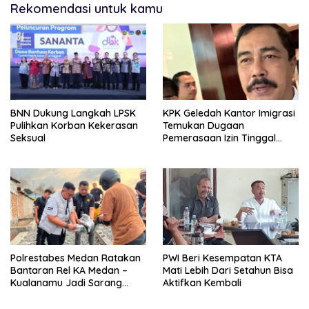
Rekomendasi untuk kamu
BNN Dukung Langkah LPSK
KPK Geledah Kantor Imigrasi
Pulihkan Korban Kekerasan
Temukan Dugaan
Seksual
Pemerasaan Izin Tinggal
WNA
Polrestabes Medan Ratakan
PWI Beri Kesempatan KTA
Bantaran Rel KA Medan –
Mati Lebih Dari Setahun Bisa
Kualanamu Jadi Sarang
Aktifkan Kembali
Narkoba, 3 Kg Ganja Serta
Sejumlah Paket Sabu Dan