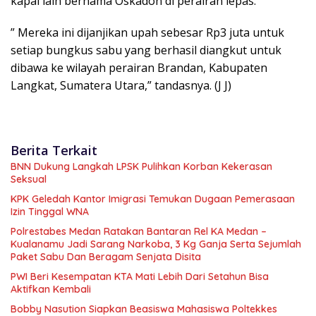
kapal lain bernama Oskadon di perairan lepas.
” Mereka ini dijanjikan upah sebesar Rp3 juta untuk
setiap bungkus sabu yang berhasil diangkut untuk
dibawa ke wilayah perairan Brandan, Kabupaten
Langkat, Sumatera Utara,” tandasnya. (J J)
Berita Terkait
BNN Dukung Langkah LPSK Pulihkan Korban Kekerasan
Seksual
KPK Geledah Kantor Imigrasi Temukan Dugaan Pemerasaan
Izin Tinggal WNA
Polrestabes Medan Ratakan Bantaran Rel KA Medan –
Kualanamu Jadi Sarang Narkoba, 3 Kg Ganja Serta Sejumlah
Paket Sabu Dan Beragam Senjata Disita
PWI Beri Kesempatan KTA Mati Lebih Dari Setahun Bisa
Aktifkan Kembali
Bobby Nasution Siapkan Beasiswa Mahasiswa Poltekkes