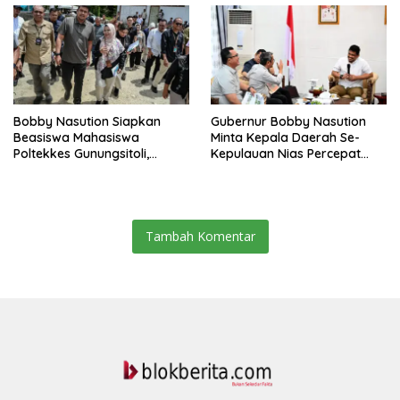
Beragam Senjata Disita
Bobby Nasution Siapkan
Gubernur Bobby Nasution
Beasiswa Mahasiswa
Minta Kepala Daerah Se-
Poltekkes Gunungsitoli,
Kepulauan Nias Percepat
Dukung Lahirnya Tenaga
Usulan BKP 2027
Kesehatan Kepulauan Nias
Tambah Komentar