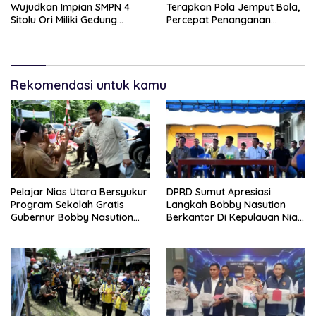
Wujudkan Impian SMPN 4
Terapkan Pola Jemput Bola,
Sitolu Ori Miliki Gedung
Percepat Penanganan
Permanen
Infrastruktur hingga Tingkat
Kecamatan
Rekomendasi untuk kamu
Pelajar Nias Utara Bersyukur
DPRD Sumut Apresiasi
Program Sekolah Gratis
Langkah Bobby Nasution
Gubernur Bobby Nasution
Berkantor Di Kepulauan Nias,
Ringankan Beban Orang Tua
Dinilai Percepat
Pembangunan