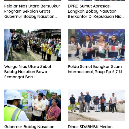
Pelajar Nias Utara Bersyukur
DPRD Sumut Apresiasi
Program Sekolah Gratis
Langkah Bobby Nasution
Gubernur Bobby Nasution
Berkantor Di Kepulauan Nias,
Ringankan Beban Orang Tua
Dinilai Percepat
Pembangunan
Warga Nias Utara Sebut
Polda Sumut Bongkar Scam
Bobby Nasution Bawa
Internasional, Raup Rp 6,7 M
Semangat Baru
Pembangunan Sumut
Gubernur Bobby Nasution
Dinas SDABMBK Medan