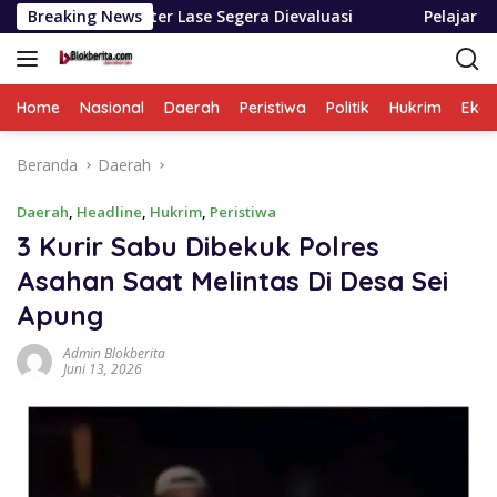
Langsung
Ester Lase Segera Dievaluasi
Breaking News
Pelajar Nias Utara Bersy
ke
konten
Home
Nasional
Daerah
Peristiwa
Politik
Hukrim
Eko
Beranda
Daerah
Daerah
,
Headline
,
Hukrim
,
Peristiwa
3 Kurir Sabu Dibekuk Polres
Asahan Saat Melintas Di Desa Sei
Apung
Admin Blokberita
Juni 13, 2026