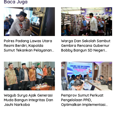
Baca Juga
Polres Padang Lawas Utara
Warga Dan Sekolah Sambut
Resmi Berdiri, Kapolda
Gembira Rencana Gubernur
Sumut Tekankan Pelayanan
Bobby Bangun SD Negeri
Humanis Dan Penambahan
Lasara Di Nias Utara
Personil
Wagub Surya Ajak Generasi
Pemprov Sumut Perkuat
Muda Bangun Integritas Dan
Pengelolaan PPID,
Jauhi Narkoba
Optimalkan Implementasi
Permendagri Nomor 2/2026