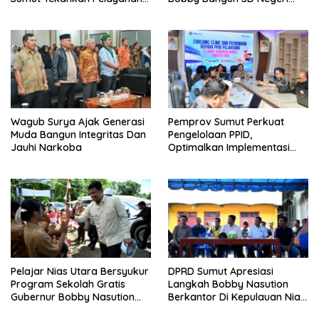
Humanis Dan Penambahan
Lasara Di Nias Utara
Personil
Wagub Surya Ajak Generasi
Pemprov Sumut Perkuat
Muda Bangun Integritas Dan
Pengelolaan PPID,
Jauhi Narkoba
Optimalkan Implementasi
Permendagri Nomor 2/2026
Pelajar Nias Utara Bersyukur
DPRD Sumut Apresiasi
Program Sekolah Gratis
Langkah Bobby Nasution
Gubernur Bobby Nasution
Berkantor Di Kepulauan Nias,
Ringankan Beban Orang Tua
Dinilai Percepat