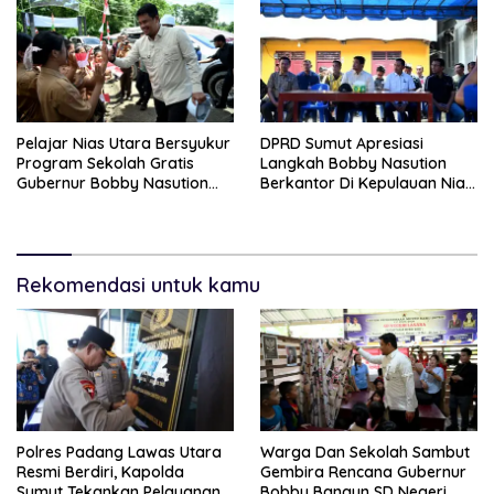
Pelajar Nias Utara Bersyukur
DPRD Sumut Apresiasi
Program Sekolah Gratis
Langkah Bobby Nasution
Gubernur Bobby Nasution
Berkantor Di Kepulauan Nias,
Ringankan Beban Orang Tua
Dinilai Percepat
Pembangunan
Rekomendasi untuk kamu
Polres Padang Lawas Utara
Warga Dan Sekolah Sambut
Resmi Berdiri, Kapolda
Gembira Rencana Gubernur
Sumut Tekankan Pelayanan
Bobby Bangun SD Negeri