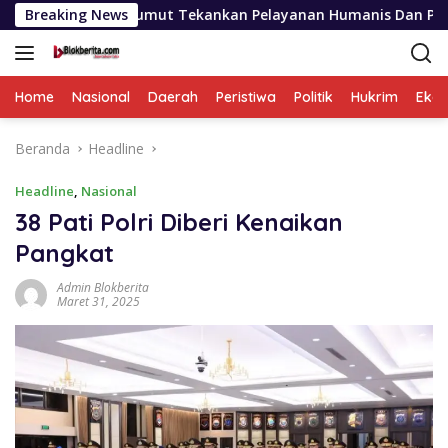
Langsung
olda Sumut Tekankan Pelayanan Humanis Dan Penambahan Perso
Breaking News
ke
konten
Home
Nasional
Daerah
Peristiwa
Politik
Hukrim
Eko
Beranda
Headline
Headline
,
Nasional
38 Pati Polri Diberi Kenaikan
Pangkat
Admin Blokberita
Maret 31, 2025