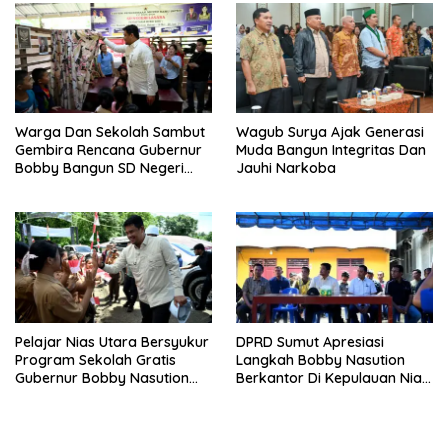
Warga Dan Sekolah Sambut
Wagub Surya Ajak Generasi
Gembira Rencana Gubernur
Muda Bangun Integritas Dan
Bobby Bangun SD Negeri
Jauhi Narkoba
Lasara Di Nias Utara
Pelajar Nias Utara Bersyukur
DPRD Sumut Apresiasi
Program Sekolah Gratis
Langkah Bobby Nasution
Gubernur Bobby Nasution
Berkantor Di Kepulauan Nias,
Ringankan Beban Orang Tua
Dinilai Percepat
Pembangunan