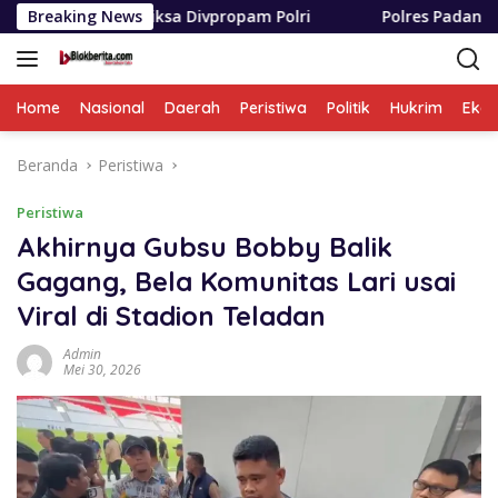
Langsung
iksa Divpropam Polri
Breaking News
Polres Padang Lawas Utara Resm
ke
konten
Home
Nasional
Daerah
Peristiwa
Politik
Hukrim
Eko
Beranda
Peristiwa
Peristiwa
Akhirnya Gubsu Bobby Balik
Gagang, Bela Komunitas Lari usai
Viral di Stadion Teladan
Admin
Mei 30, 2026