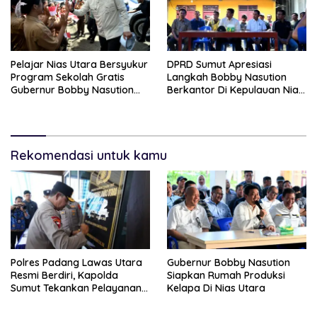
Pelajar Nias Utara Bersyukur
DPRD Sumut Apresiasi
Program Sekolah Gratis
Langkah Bobby Nasution
Gubernur Bobby Nasution
Berkantor Di Kepulauan Nias,
Ringankan Beban Orang Tua
Dinilai Percepat
Pembangunan
Rekomendasi untuk kamu
Polres Padang Lawas Utara
Gubernur Bobby Nasution
Resmi Berdiri, Kapolda
Siapkan Rumah Produksi
Sumut Tekankan Pelayanan
Kelapa Di Nias Utara
Humanis Dan Penambahan
Personil