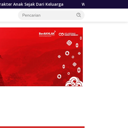
uarga
Wagub Surya Tekankan Pentingnya Kolaborasi P