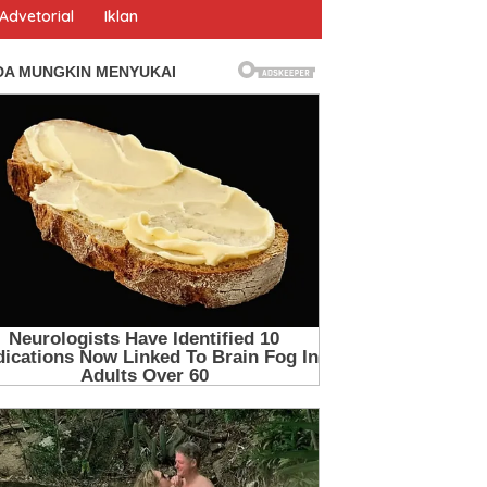
Advetorial
Iklan