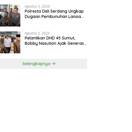
Bangun Kepulauan Nias
Agustus 5, 2026
Polresta Deli Serdang Ungkap
Dugaan Pembunuhan Lansia
Dalam Waktu Kurang Dari 48
Jam, Terduga Pelaku
Ditangkap
Agustus 5, 2026
Pelantikan DHD 45 Sumut,
Bobby Nasution Ajak Generasi
Muda Gelorakan Semangat
Juang ’45
Selengkapnya