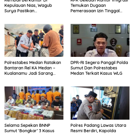
Kepulauan Nias, Wagub
Temukan Dugaan
Surya Pastikan
Pemerasaan Izin Tinggal
Pembangunan Pemprov
WNA
Sumut Berjalan Sesuai
Rencana
Polrestabes Medan Ratakan
DPR-RI Segera Panggil Polda
Bantaran Rel KA Medan –
Sumut Dan Polrestabes
Kualanamu Jadi Sarang
Medan Terkait Kasus WLG
Narkoba, 3 Kg Ganja Serta
Sejumlah Paket Sabu Dan
Beragam Senjata Disita
Selama Sepekan BNNP
Polres Padang Lawas Utara
Sumut ‘Bongkar’ 3 Kasus
Resmi Berdiri, Kapolda