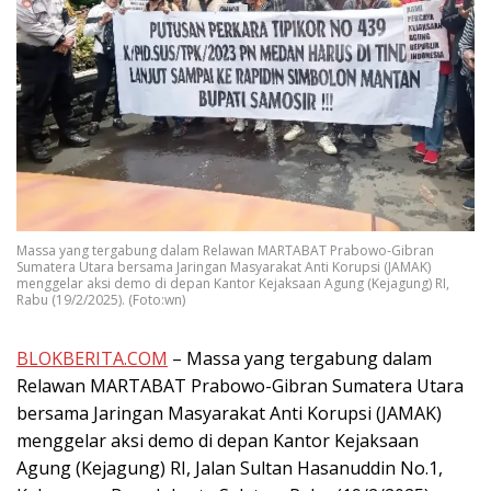
Massa yang tergabung dalam Relawan MARTABAT Prabowo-Gibran
Sumatera Utara bersama Jaringan Masyarakat Anti Korupsi (JAMAK)
menggelar aksi demo di depan Kantor Kejaksaan Agung (Kejagung) RI,
Rabu (19/2/2025). (Foto:wn)
BLOKBERITA.COM
– Massa yang tergabung dalam
Relawan MARTABAT Prabowo-Gibran Sumatera Utara
bersama Jaringan Masyarakat Anti Korupsi (JAMAK)
menggelar aksi demo di depan Kantor Kejaksaan
Agung (Kejagung) RI, Jalan Sultan Hasanuddin No.1,