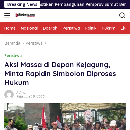
Langsung
 Pastikan Pembangunan Pemprov Sumut Berjalan Sesuai Rencan
Breaking News
ke
konten
Home
Nasional
Daerah
Peristiwa
Politik
Hukrim
Eko
Beranda
Peristiwa
Peristiwa
Aksi Massa di Depan Kejagung,
Minta Rapidin Simbolon Diproses
Hukum
Admin
Februari 19, 2025