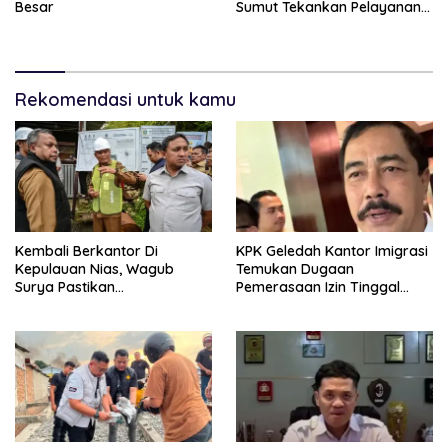
Besar
Sumut Tekankan Pelayanan
Humanis Dan Penambahan
Personil
Rekomendasi untuk kamu
Kembali Berkantor Di
KPK Geledah Kantor Imigrasi
Kepulauan Nias, Wagub
Temukan Dugaan
Surya Pastikan
Pemerasaan Izin Tinggal
Pembangunan Pemprov
WNA
Sumut Berjalan Sesuai
Rencana