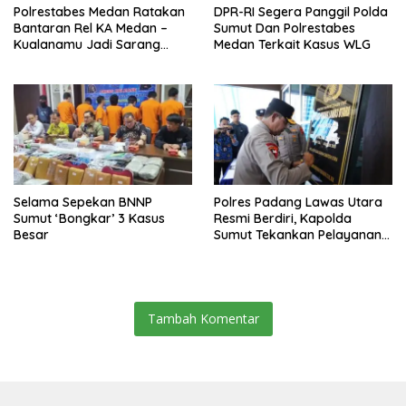
Polrestabes Medan Ratakan
DPR-RI Segera Panggil Polda
Bantaran Rel KA Medan –
Sumut Dan Polrestabes
Kualanamu Jadi Sarang
Medan Terkait Kasus WLG
Narkoba, 3 Kg Ganja Serta
Sejumlah Paket Sabu Dan
Beragam Senjata Disita
Selama Sepekan BNNP
Polres Padang Lawas Utara
Sumut ‘Bongkar’ 3 Kasus
Resmi Berdiri, Kapolda
Besar
Sumut Tekankan Pelayanan
Humanis Dan Penambahan
Personil
Tambah Komentar