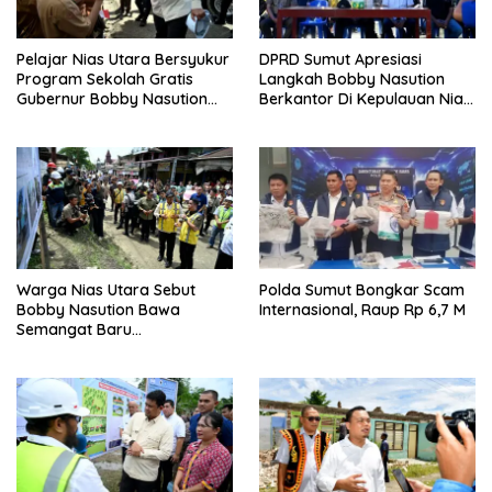
Pelajar Nias Utara Bersyukur
DPRD Sumut Apresiasi
Program Sekolah Gratis
Langkah Bobby Nasution
Gubernur Bobby Nasution
Berkantor Di Kepulauan Nias,
Ringankan Beban Orang Tua
Dinilai Percepat
Pembangunan
Warga Nias Utara Sebut
Polda Sumut Bongkar Scam
Bobby Nasution Bawa
Internasional, Raup Rp 6,7 M
Semangat Baru
Pembangunan Sumut