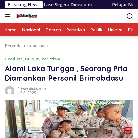
Langsung
on Ester Lase Segera Dievaluasi
Breaking News
Pelajar Nias Utara Be
ke
konten
Home
Nasional
Daerah
Peristiwa
Politik
Hukrim
Eko
Beranda
Headline
Headline
,
Hukrim
,
Peristiwa
Alami Laka Tunggal, Seorang Pria
Diamankan Personil Brimobdasu
Admin Blokberita
Juli 8, 2025