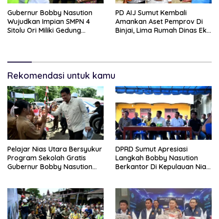
Gubernur Bobby Nasution
PD AIJ Sumut Kembali
Wujudkan Impian SMPN 4
Amankan Aset Pemprov Di
Sitolu Ori Miliki Gedung
Binjai, Lima Rumah Dinas Eks
Permanen
Bioskop Ria Dibongkar
Rekomendasi untuk kamu
Pelajar Nias Utara Bersyukur
DPRD Sumut Apresiasi
Program Sekolah Gratis
Langkah Bobby Nasution
Gubernur Bobby Nasution
Berkantor Di Kepulauan Nias,
Ringankan Beban Orang Tua
Dinilai Percepat
Pembangunan