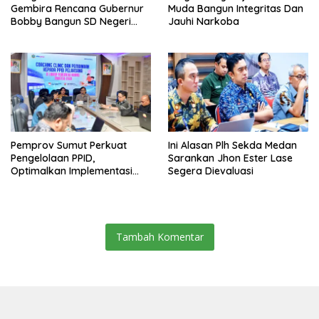
Gembira Rencana Gubernur
Muda Bangun Integritas Dan
Bobby Bangun SD Negeri
Jauhi Narkoba
Lasara Di Nias Utara
Pemprov Sumut Perkuat
Ini Alasan Plh Sekda Medan
Pengelolaan PPID,
Sarankan Jhon Ester Lase
Optimalkan Implementasi
Segera Dievaluasi
Permendagri Nomor 2/2026
Tambah Komentar