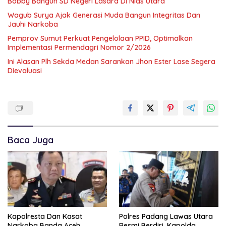
Bobby Bangun SD Negeri Lasara Di Nias Utara
Wagub Surya Ajak Generasi Muda Bangun Integritas Dan
Jauhi Narkoba
Pemprov Sumut Perkuat Pengelolaan PPID, Optimalkan
Implementasi Permendagri Nomor 2/2026
Ini Alasan Plh Sekda Medan Sarankan Jhon Ester Lase Segera
Dievaluasi
Baca Juga
Kapolresta Dan Kasat
Polres Padang Lawas Utara
Narkoba Banda Aceh
Resmi Berdiri, Kapolda