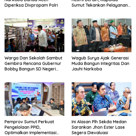
Diperiksa Divpropam Polri
Sumut Tekankan Pelayanan
Humanis Dan Penambahan
Personil
Warga Dan Sekolah Sambut
Wagub Surya Ajak Generasi
Gembira Rencana Gubernur
Muda Bangun Integritas Dan
Bobby Bangun SD Negeri
Jauhi Narkoba
Lasara Di Nias Utara
Pemprov Sumut Perkuat
Ini Alasan Plh Sekda Medan
Pengelolaan PPID,
Sarankan Jhon Ester Lase
Optimalkan Implementasi
Segera Dievaluasi