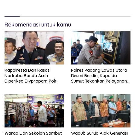
Permendagri Nomor 2/2026
Rekomendasi untuk kamu
Kapolresta Dan Kasat
Polres Padang Lawas Utara
Narkoba Banda Aceh
Resmi Berdiri, Kapolda
Diperiksa Divpropam Polri
Sumut Tekankan Pelayanan
Humanis Dan Penambahan
Personil
Warga Dan Sekolah Sambut
Wagub Surya Ajak Generasi