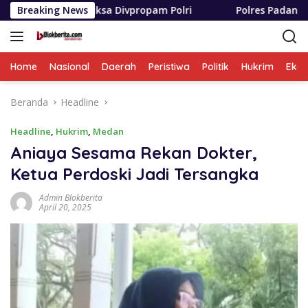
Langsung
iksa Divpropam Polri
Breaking News
Polres Padang Lawas Utara Resm
ke
konten
Home
Nasional
Daerah
Peristiwa
Politik
Hukrim
Eko
Beranda
Headline
Headline
,
Hukrim
,
Medan
Aniaya Sesama Rekan Dokter,
Ketua Perdoski Jadi Tersangka
Admin Blokberita
April 20, 2025