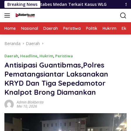
Langsung
lrestabes Medan Terkait Kasus WLG
Breaking News
Selama Sepekan BN
ke
konten
Home
Nasional
Daerah
Peristiwa
Politik
Hukrim
Eko
Beranda
Daerah
Daerah
,
Headline
,
Hukrim
,
Peristiwa
Antisipasi Guantibmas,Polres
Pematangsiantar Laksanakan
KRYD Dan Tiga Sepedamotor
Knalpot Brong Diamankan
Admin Blokberita
Mei 10, 2026