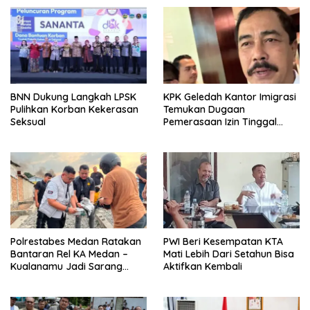
BNN Dukung Langkah LPSK
KPK Geledah Kantor Imigrasi
Pulihkan Korban Kekerasan
Temukan Dugaan
Seksual
Pemerasaan Izin Tinggal
WNA
Polrestabes Medan Ratakan
PWI Beri Kesempatan KTA
Bantaran Rel KA Medan –
Mati Lebih Dari Setahun Bisa
Kualanamu Jadi Sarang
Aktifkan Kembali
Narkoba, 3 Kg Ganja Serta
Sejumlah Paket Sabu Dan
Beragam Senjata Disita