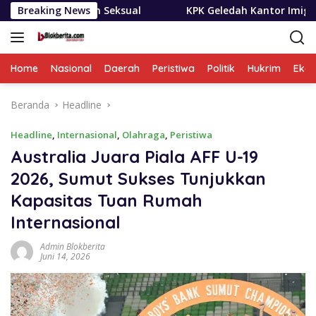
Langsung
an Seksual
Breaking News
KPK Geledah Kantor Imigrasi Temukan Dug
ke
konten
Home
Nasional
Daerah
Peristiwa
Politik
Hukrim
Eko
Beranda
Headline
Headline
,
Internasional
,
Olahraga
,
Peristiwa
Australia Juara Piala AFF U-19
2026, Sumut Sukses Tunjukkan
Kapasitas Tuan Rumah
Internasional
Admin Blokberita
Juni 14, 2026