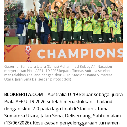
Gubernur Sumatera Utara (Sumut) Muhammad Bobby Afif Nasution
menyerahkan Piala AFF U-19 2026 kepada Timnas Autralia setelah
mengalahkan Thailand dengan skor 2-0 di Stadion Utama Sumatera
Utara, Jalan Sena Deliserdang. (foto : dok)
BLOKBERITA.COM
– Australia U-19 keluar sebagai juara
Piala AFF U-19 2026 setelah menaklukkan Thailand
dengan skor 2-0 pada laga final di Stadion Utama
Sumatera Utara, Jalan Sena, Deliserdang, Sabtu malam
(13/06/2026). Kesuksesan penyelenggaraan turnamen