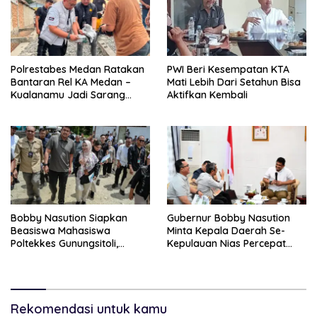
Polrestabes Medan Ratakan
PWI Beri Kesempatan KTA
Bantaran Rel KA Medan –
Mati Lebih Dari Setahun Bisa
Kualanamu Jadi Sarang
Aktifkan Kembali
Narkoba, 3 Kg Ganja Serta
Sejumlah Paket Sabu Dan
Beragam Senjata Disita
Bobby Nasution Siapkan
Gubernur Bobby Nasution
Beasiswa Mahasiswa
Minta Kepala Daerah Se-
Poltekkes Gunungsitoli,
Kepulauan Nias Percepat
Dukung Lahirnya Tenaga
Usulan BKP 2027
Kesehatan Kepulauan Nias
Rekomendasi untuk kamu