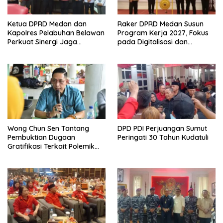
Ketua DPRD Medan dan
Raker DPRD Medan Susun
Kapolres Pelabuhan Belawan
Program Kerja 2027, Fokus
Perkuat Sinergi Jaga
pada Digitalisasi dan
Keamanan dan Dorong
Penguatan Tiga Fungsi
Kebangkitan Ekonomi
Dewan
Belawan
Wong Chun Sen Tantang
DPD PDI Perjuangan Sumut
Pembuktian Dugaan
Peringati 30 Tahun Kudatuli
Gratifikasi Terkait Polemik
Contempo Regency