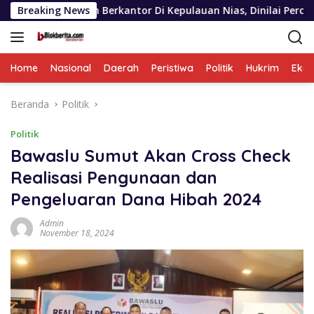
Langsung
ion Berkantor Di Kepulauan Nias, Dinilai Percepat Pembangun
Breaking News
ke
konten
Home
Nasional
Daerah
Peristiwa
Politik
Hukrim
Eko
Beranda
Politik
Politik
Bawaslu Sumut Akan Cross Check
Realisasi Pengunaan dan
Pengeluaran Dana Hibah 2024
Admin
November 18, 2024