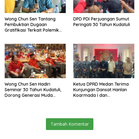
Wong Chun Sen Tantang
DPD PDI Perjuangan Sumut
Pembuktian Dugaan
Peringati 30 Tahun Kudatuli
Gratifikasi Terkait Polemik
Contempo Regency
Wong Chun Sen Hadiri
Ketua DPRD Medan Terima
Seminar 30 Tahun Kudatuli,
Kunjungan Dansat Hanlan
Dorong Generasi Muda
Koarmada I dan
Menjaga Demokrasi
Danyonmarhanlan I Belawan,
Perkuat Sinergi Jaga
Kondusivitas Kota
Tambah Komentar