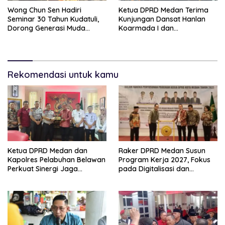
Wong Chun Sen Hadiri
Ketua DPRD Medan Terima
Seminar 30 Tahun Kudatuli,
Kunjungan Dansat Hanlan
Dorong Generasi Muda
Koarmada I dan
Menjaga Demokrasi
Danyonmarhanlan I Belawan,
Perkuat Sinergi Jaga
Kondusivitas Kota
Rekomendasi untuk kamu
Ketua DPRD Medan dan
Raker DPRD Medan Susun
Kapolres Pelabuhan Belawan
Program Kerja 2027, Fokus
Perkuat Sinergi Jaga
pada Digitalisasi dan
Keamanan dan Dorong
Penguatan Tiga Fungsi
Kebangkitan Ekonomi
Dewan
Belawan