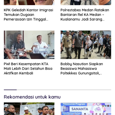
KPK Geledah Kantor Imigrasi
Polrestabes Medan Ratakan
Temukan Dugaan
Bantaran Rel KA Medan –
Pemerasaan Izin Tinggal
Kualanamu Jadi Sarang
WNA
Narkoba, 3 Kg Ganja Serta
Sejumlah Paket Sabu Dan
Beragam Senjata Disita
PWI Beri Kesempatan KTA
Bobby Nasution Siapkan
Mati Lebih Dari Setahun Bisa
Beasiswa Mahasiswa
Aktifkan Kembali
Poltekkes Gunungsitoli,
Dukung Lahirnya Tenaga
Kesehatan Kepulauan Nias
Rekomendasi untuk kamu