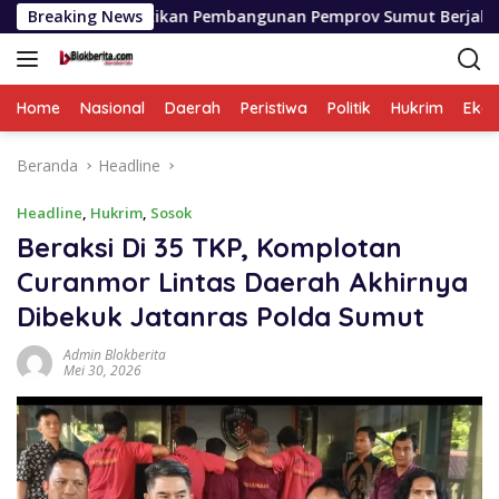
Langsung
tikan Pembangunan Pemprov Sumut Berjalan Sesuai Rencana
Breaking News
ke
konten
Home
Nasional
Daerah
Peristiwa
Politik
Hukrim
Eko
Beranda
Headline
Headline
,
Hukrim
,
Sosok
Beraksi Di 35 TKP, Komplotan
Curanmor Lintas Daerah Akhirnya
Dibekuk Jatanras Polda Sumut
Admin Blokberita
Mei 30, 2026