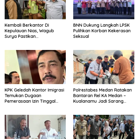
Kembali Berkantor Di
BNN Dukung Langkah LPSK
Kepulauan Nias, Wagub
Pulihkan Korban Kekerasan
Surya Pastikan
Seksual
Pembangunan Pemprov
Sumut Berjalan Sesuai
Rencana
KPK Geledah Kantor Imigrasi
Polrestabes Medan Ratakan
Temukan Dugaan
Bantaran Rel KA Medan –
Pemerasaan Izin Tinggal
Kualanamu Jadi Sarang
WNA
Narkoba, 3 Kg Ganja Serta
Sejumlah Paket Sabu Dan
Beragam Senjata Disita