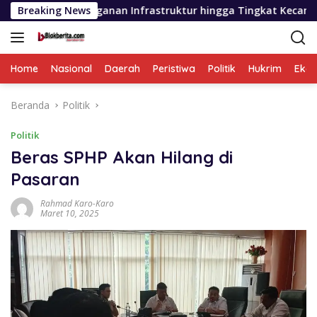
Langsung
an Infrastruktur hingga Tingkat Kecamatan
Breaking News
PD AIJ S
ke
konten
Home
Nasional
Daerah
Peristiwa
Politik
Hukrim
Eko
Beranda
Politik
Politik
Beras SPHP Akan Hilang di
Pasaran
Rahmad Karo-Karo
Maret 10, 2025