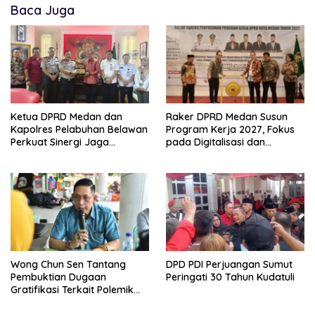
Baca Juga
Ketua DPRD Medan dan
Raker DPRD Medan Susun
Kapolres Pelabuhan Belawan
Program Kerja 2027, Fokus
Perkuat Sinergi Jaga
pada Digitalisasi dan
Keamanan dan Dorong
Penguatan Tiga Fungsi
Kebangkitan Ekonomi
Dewan
Belawan
Wong Chun Sen Tantang
DPD PDI Perjuangan Sumut
Pembuktian Dugaan
Peringati 30 Tahun Kudatuli
Gratifikasi Terkait Polemik
Contempo Regency