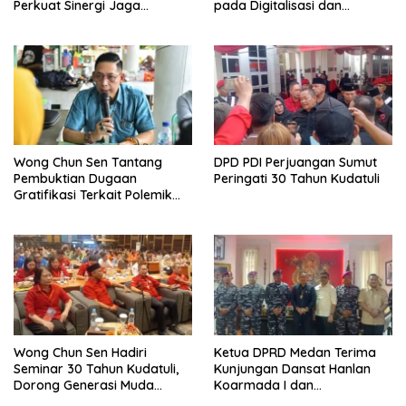
Perkuat Sinergi Jaga
pada Digitalisasi dan
Keamanan dan Dorong
Penguatan Tiga Fungsi
Kebangkitan Ekonomi
Dewan
Belawan
Wong Chun Sen Tantang
DPD PDI Perjuangan Sumut
Pembuktian Dugaan
Peringati 30 Tahun Kudatuli
Gratifikasi Terkait Polemik
Contempo Regency
Wong Chun Sen Hadiri
Ketua DPRD Medan Terima
Seminar 30 Tahun Kudatuli,
Kunjungan Dansat Hanlan
Dorong Generasi Muda
Koarmada I dan
Menjaga Demokrasi
Danyonmarhanlan I Belawan,