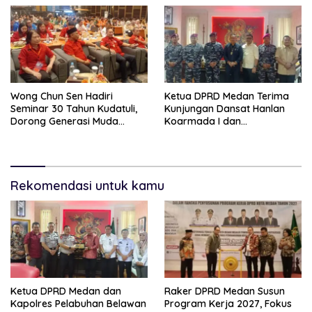
Wong Chun Sen Hadiri
Ketua DPRD Medan Terima
Seminar 30 Tahun Kudatuli,
Kunjungan Dansat Hanlan
Dorong Generasi Muda
Koarmada I dan
Menjaga Demokrasi
Danyonmarhanlan I Belawan,
Perkuat Sinergi Jaga
Kondusivitas Kota
Rekomendasi untuk kamu
Ketua DPRD Medan dan
Raker DPRD Medan Susun
Kapolres Pelabuhan Belawan
Program Kerja 2027, Fokus