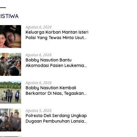
ISTIWA
Agustus 6, 2026
Keluarga Korban Mantan Isteri
Polisi Yang Tewas Minta Usut
Tuntas Kasus Kematian
Agustus 6, 2026
Bobby Nasution Bantu
Akomodasi Pasien Leukemia
Dan Kanker Tiroid Saat Tinjau
RSUD Thomsen
Agustus 6, 2026
Bobby Nasution Kembali
Berkantor Di Nias, Tegaskan
Komitmen Berkelanjutan
Bangun Kepulauan Nias
Agustus 5, 2026
Polresta Deli Serdang Ungkap
Dugaan Pembunuhan Lansia
Dalam Waktu Kurang Dari 48
Jam, Terduga Pelaku