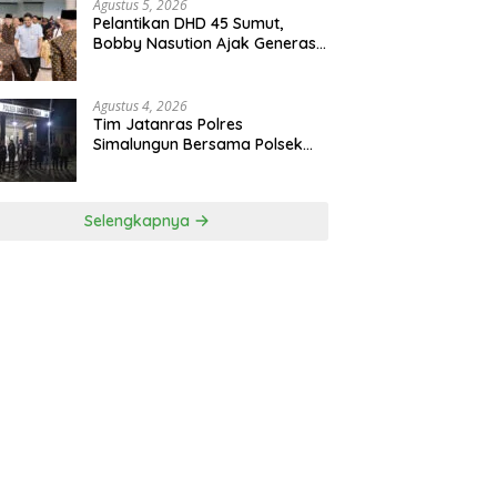
Ditangkap
Agustus 5, 2026
Pelantikan DHD 45 Sumut,
Bobby Nasution Ajak Generasi
Muda Gelorakan Semangat
Juang ’45
Agustus 4, 2026
Tim Jatanras Polres
Simalungun Bersama Polsek
Gunung Malela Tangkap
Tersangka Curas Di Riau Usai
Buron Lintas Provinsi
Selengkapnya