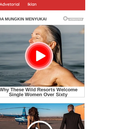
Advetorial
Iklan