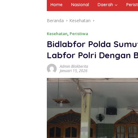
Home
Nasional
Daerah
Peris
Beranda
Kesehatan
Kesehatan
,
Peristiwa
Bidlabfor Polda Sumu
Labfor Polri Dengan 
Admin Blokberita
Januari 15, 2026