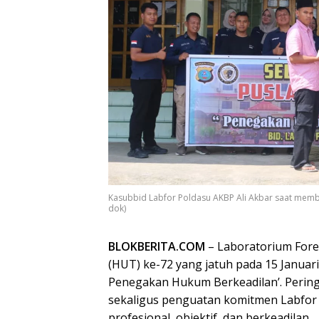
Kasubbid Labfor Poldasu AKBP Ali Akbar saat membe
dok)
BLOKBERITA.COM
– Laboratorium Foren
(HUT) ke-72 yang jatuh pada 15 Januar
Penegakan Hukum Berkeadilan’. Pering
sekaligus penguatan komitmen Labfo
profesional, objektif, dan berkeadilan.