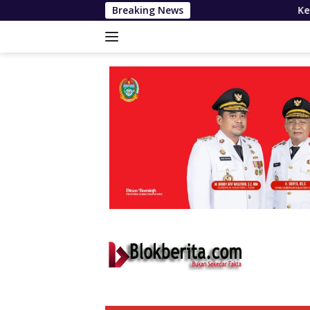
Langsung
Breaking News
Keluarga Korban Mantan 
ke
konten