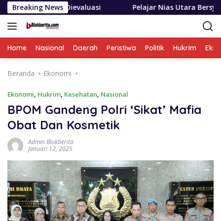
Langsung
a Dievaluasi
Breaking News
Pelajar Nias Utara Bersyukur Program Se
ke
konten
Home
Nasional
Daerah
Peristiwa
Politik
Hukrim
Eko
Beranda
Ekonomi
Ekonomi
,
Hukrim
,
Kesehatan
,
Nasional
BPOM Gandeng Polri ‘Sikat’ Mafia
Obat Dan Kosmetik
Admin Blokberita
Januari 12, 2025