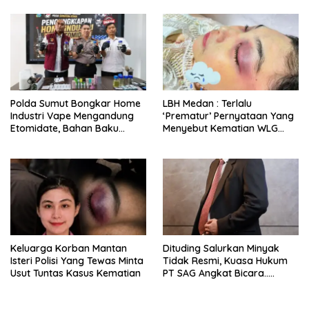
Kesehatan Global
Polda Sumut Bongkar Home
LBH Medan : Terlalu
Industri Vape Mengandung
‘Prematur’ Pernyataan Yang
Etomidate, Bahan Baku
Menyebut Kematian WLG
Diduga Dipasok Dari
Bunuh Diri
Kamboja
Keluarga Korban Mantan
Dituding Salurkan Minyak
Isteri Polisi Yang Tewas Minta
Tidak Resmi, Kuasa Hukum
Usut Tuntas Kasus Kematian
PT SAG Angkat Bicara…..