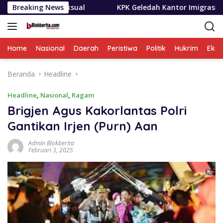
Langsung
sual
Breaking News
KPK Geledah Kantor Imigrasi Temukan Dugaan Pe
ke
konten
Home
Nasional
Daerah
Peristiwa
Politik
Hukrim
Eko
Beranda
Headline
Headline
,
Nasional
,
Ragam
Brigjen Agus Kakorlantas Polri
Gantikan Irjen (Purn) Aan
Admin Blokberita
Februari 3, 2025