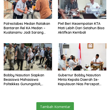
Polrestabes Medan Ratakan
PWI Beri Kesempatan KTA
Bantaran Rel KA Medan –
Mati Lebih Dari Setahun Bisa
Kualanamu Jadi Sarang
Aktifkan Kembali
Narkoba, 3 Kg Ganja Serta
Sejumlah Paket Sabu Dan
Beragam Senjata Disita
Bobby Nasution Siapkan
Gubernur Bobby Nasution
Beasiswa Mahasiswa
Minta Kepala Daerah Se-
Poltekkes Gunungsitoli,
Kepulauan Nias Percepat
Dukung Lahirnya Tenaga
Usulan BKP 2027
Kesehatan Kepulauan Nias
Tambah Komentar