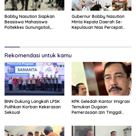
Bobby Nasution Siapkan
Gubernur Bobby Nasution
Beasiswa Mahasiswa
Minta Kepala Daerah Se-
Poltekkes Gunungsitoli,
Kepulauan Nias Percepat
Dukung Lahirnya Tenaga
Usulan BKP 2027
Kesehatan Kepulauan Nias
Rekomendasi untuk kamu
BNN Dukung Langkah LPSK
KPK Geledah Kantor Imigrasi
Pulihkan Korban Kekerasan
Temukan Dugaan
Seksual
Pemerasaan Izin Tinggal
WNA