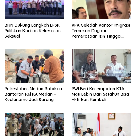
BNN Dukung Langkah LPSK
KPK Geledah Kantor Imigrasi
Pulihkan Korban Kekerasan
Temukan Dugaan
Seksual
Pemerasaan Izin Tinggal
WNA
Polrestabes Medan Ratakan
PWI Beri Kesempatan KTA
Bantaran Rel KA Medan –
Mati Lebih Dari Setahun Bisa
Kualanamu Jadi Sarang
Aktifkan Kembali
Narkoba, 3 Kg Ganja Serta
Sejumlah Paket Sabu Dan
Beragam Senjata Disita