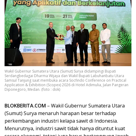
Wakil Gubernur Sumatera Utara (Sumut) Surya didampingi Bupati
Serdangbedagai Dharma Wijaya dan Wakil Bupati Labuhanbatu Utara
Samsul Tanjung saat membuka acara Socfindo Conference on Practical
Application & Exhibition (Scopex) 2026 di Hotel Adimulia, Jalan Pangeran
Diponegoro, Medan. (foto : dok)
BLOKBERITA.COM
– Wakil Gubernur Sumatera Utara
(Sumut) Surya menaruh harapan besar terhadap
perkembangan industri kelapa sawit di Indonesia.
Menurutnya, industri sawit tidak hanya dituntut kuat