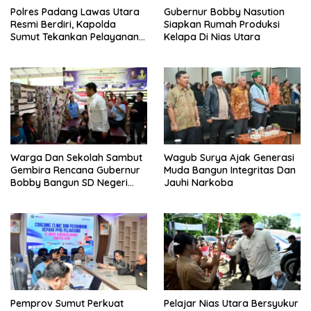
Polres Padang Lawas Utara
Gubernur Bobby Nasution
Resmi Berdiri, Kapolda
Siapkan Rumah Produksi
Sumut Tekankan Pelayanan
Kelapa Di Nias Utara
Humanis Dan Penambahan
Personil
Warga Dan Sekolah Sambut
Wagub Surya Ajak Generasi
Gembira Rencana Gubernur
Muda Bangun Integritas Dan
Bobby Bangun SD Negeri
Jauhi Narkoba
Lasara Di Nias Utara
Pemprov Sumut Perkuat
Pelajar Nias Utara Bersyukur