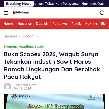
Langsung
da Sumut Tekankan Pelayanan Humanis Dan Penambahan Personi
Breaking News
ke
konten
Home
Nasional
Daerah
Peristiwa
Politik
Hukrim
Eko
Beranda
Ekonomi
Ekonomi
,
Headline
,
Sosok
Buka Scopex 2026, Wagub Surya
Tekankan Industri Sawit Harus
Ramah Lingkungan Dan Berpihak
Pada Rakyat
Admin Blokberita
Mei 19, 2026