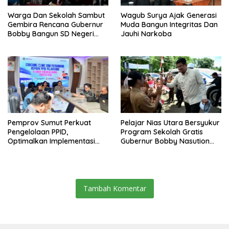
Warga Dan Sekolah Sambut
Wagub Surya Ajak Generasi
Gembira Rencana Gubernur
Muda Bangun Integritas Dan
Bobby Bangun SD Negeri
Jauhi Narkoba
Lasara Di Nias Utara
Pemprov Sumut Perkuat
Pelajar Nias Utara Bersyukur
Pengelolaan PPID,
Program Sekolah Gratis
Optimalkan Implementasi
Gubernur Bobby Nasution
Permendagri Nomor 2/2026
Ringankan Beban Orang Tua
Tambah Komentar