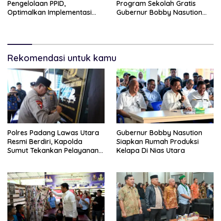
Pengelolaan PPID,
Program Sekolah Gratis
Optimalkan Implementasi
Gubernur Bobby Nasution
Permendagri Nomor 2/2026
Ringankan Beban Orang Tua
Rekomendasi untuk kamu
Polres Padang Lawas Utara
Gubernur Bobby Nasution
Resmi Berdiri, Kapolda
Siapkan Rumah Produksi
Sumut Tekankan Pelayanan
Kelapa Di Nias Utara
Humanis Dan Penambahan
Personil