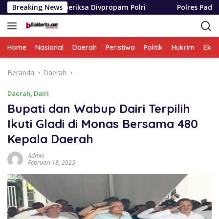
Langsung
iperiksa Divpropam Polri
Breaking News
Polres Padang Lawas Utara 
ke
konten
Home
Nasional
Daerah
Peristiwa
Politik
Hukrim
Eko
Beranda
Daerah
Daerah
,
Dairi
Bupati dan Wabup Dairi Terpilih
Ikuti Gladi di Monas Bersama 480
Kepala Daerah
Admin
Februari 18, 2025