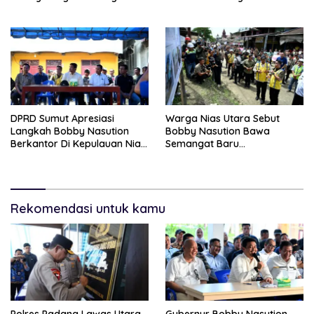
Lasara Di Nias Utara
Ringankan Beban Orang Tua
DPRD Sumut Apresiasi
Warga Nias Utara Sebut
Langkah Bobby Nasution
Bobby Nasution Bawa
Berkantor Di Kepulauan Nias,
Semangat Baru
Dinilai Percepat
Pembangunan Sumut
Pembangunan
Rekomendasi untuk kamu