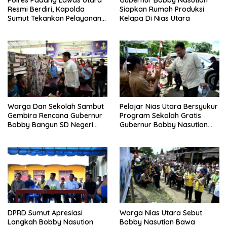
Polres Padang Lawas Utara
Gubernur Bobby Nasution
Resmi Berdiri, Kapolda
Siapkan Rumah Produksi
Sumut Tekankan Pelayanan
Kelapa Di Nias Utara
Humanis Dan Penambahan
Personil
Warga Dan Sekolah Sambut
Pelajar Nias Utara Bersyukur
Gembira Rencana Gubernur
Program Sekolah Gratis
Bobby Bangun SD Negeri
Gubernur Bobby Nasution
Lasara Di Nias Utara
Ringankan Beban Orang Tua
DPRD Sumut Apresiasi
Warga Nias Utara Sebut
Langkah Bobby Nasution
Bobby Nasution Bawa