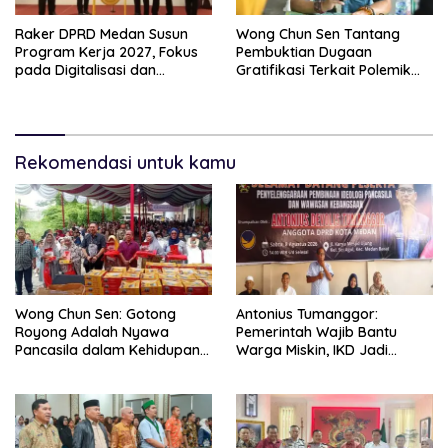
Raker DPRD Medan Susun
Wong Chun Sen Tantang
Program Kerja 2027, Fokus
Pembuktian Dugaan
pada Digitalisasi dan
Gratifikasi Terkait Polemik
Penguatan Tiga Fungsi
Contempo Regency
Dewan
Rekomendasi untuk kamu
Wong Chun Sen: Gotong
Antonius Tumanggor:
Royong Adalah Nyawa
Pemerintah Wajib Bantu
Pancasila dalam Kehidupan
Warga Miskin, IKD Jadi
Bermasyarakat
Bagian Penting Pendataan