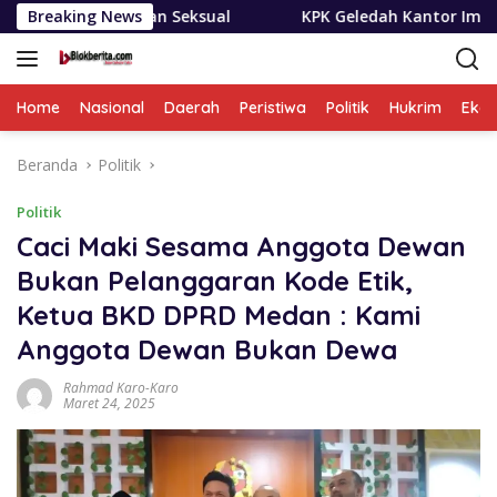
Langsung
n Seksual
Breaking News
KPK Geledah Kantor Imigrasi Temukan Duga
ke
konten
Home
Nasional
Daerah
Peristiwa
Politik
Hukrim
Eko
Beranda
Politik
Politik
Caci Maki Sesama Anggota Dewan
Bukan Pelanggaran Kode Etik,
Ketua BKD DPRD Medan : Kami
Anggota Dewan Bukan Dewa
Rahmad Karo-Karo
Maret 24, 2025