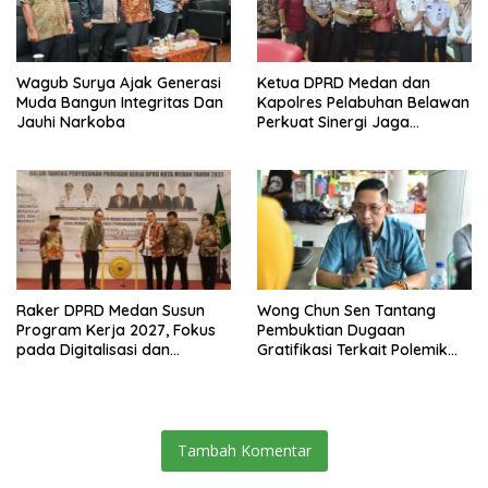
Wagub Surya Ajak Generasi
Ketua DPRD Medan dan
Muda Bangun Integritas Dan
Kapolres Pelabuhan Belawan
Jauhi Narkoba
Perkuat Sinergi Jaga
Keamanan dan Dorong
Kebangkitan Ekonomi
Belawan
Raker DPRD Medan Susun
Wong Chun Sen Tantang
Program Kerja 2027, Fokus
Pembuktian Dugaan
pada Digitalisasi dan
Gratifikasi Terkait Polemik
Penguatan Tiga Fungsi
Contempo Regency
Dewan
Tambah Komentar