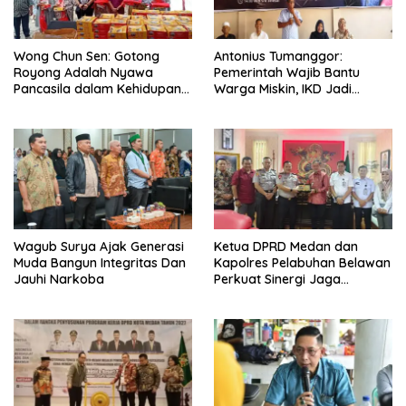
Wong Chun Sen: Gotong
Antonius Tumanggor:
Royong Adalah Nyawa
Pemerintah Wajib Bantu
Pancasila dalam Kehidupan
Warga Miskin, IKD Jadi
Bermasyarakat
Bagian Penting Pendataan
Wagub Surya Ajak Generasi
Ketua DPRD Medan dan
Muda Bangun Integritas Dan
Kapolres Pelabuhan Belawan
Jauhi Narkoba
Perkuat Sinergi Jaga
Keamanan dan Dorong
Kebangkitan Ekonomi
Belawan