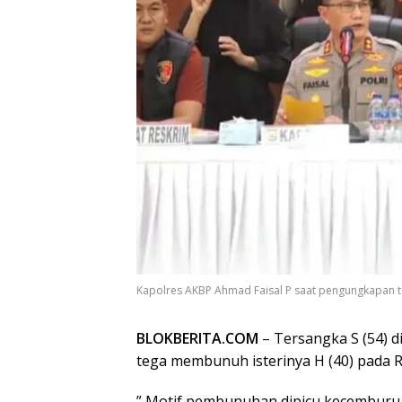
Kapolres AKBP Ahmad Faisal P saat pengungkapan t
BLOKBERITA.COM
– Tersangka S (54) di
tega membunuh isterinya H (40) pada Ra
” Motif pembunuhan dipicu kecemburuan