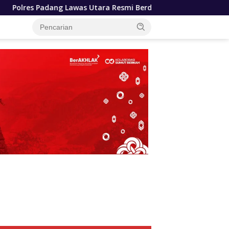
tara Resmi Berdiri, Kapolda Sumut Tekankan Pelayanan Human