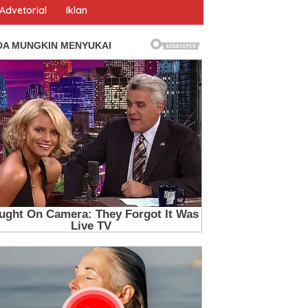
Advetorial
Iklan