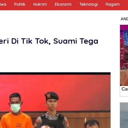
tiwa
Politik
Hukrim
Ekonomi
Teknologi
Ragam
eri Di Tik Tok, Suami Tega