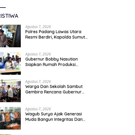
ISTIWA
Agustus 7, 2026
Polres Padang Lawas Utara
Resmi Berdiri, Kapolda Sumut
Tekankan Pelayanan Humanis
Dan Penambahan Personil
Agustus 7, 2026
Gubernur Bobby Nasution
Siapkan Rumah Produksi
Kelapa Di Nias Utara
Agustus 7, 2026
Warga Dan Sekolah Sambut
Gembira Rencana Gubernur
Bobby Bangun SD Negeri
Lasara Di Nias Utara
Agustus 7, 2026
Wagub Surya Ajak Generasi
Muda Bangun Integritas Dan
Jauhi Narkoba