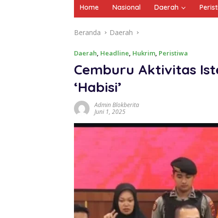
Home
Nasional
Daerah
Peris
Beranda
Daerah
Daerah
,
Headline
,
Hukrim
,
Peristiwa
Cemburu Aktivitas Ist
‘Habisi’
Admin Blokberita
Juni 1, 2025