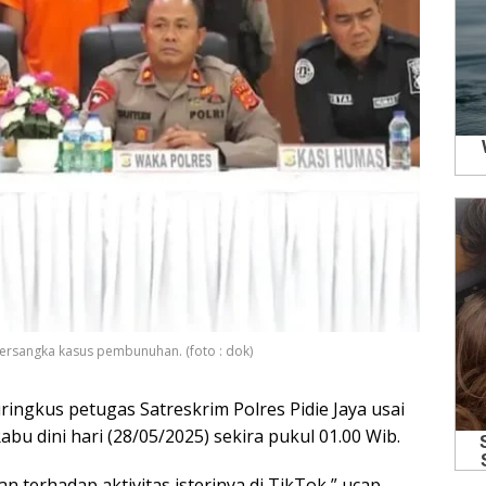
ersangka kasus pembunuhan. (foto : dok)
ringkus petugas Satreskrim Polres Pidie Jaya usai
bu dini hari (28/05/2025) sekira pukul 01.00 Wib.
 terhadap aktivitas isterinya di TikTok,” ucap