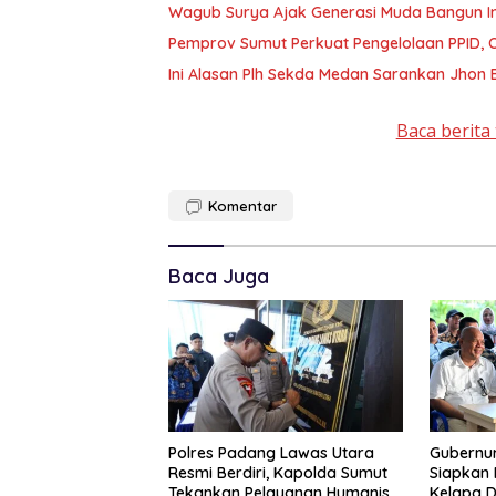
Wagub Surya Ajak Generasi Muda Bangun In
Pemprov Sumut Perkuat Pengelolaan PPID,
Ini Alasan Plh Sekda Medan Sarankan Jhon E
Baca berita 
Komentar
Baca Juga
Polres Padang Lawas Utara
Gubernu
Resmi Berdiri, Kapolda Sumut
Siapkan
Tekankan Pelayanan Humanis
Kelapa D