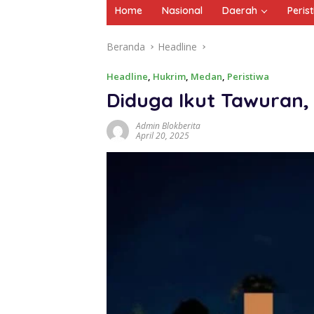
Home
Nasional
Daerah
Peris
Beranda
Headline
Headline
,
Hukrim
,
Medan
,
Peristiwa
Diduga Ikut Tawuran
Admin Blokberita
April 20, 2025