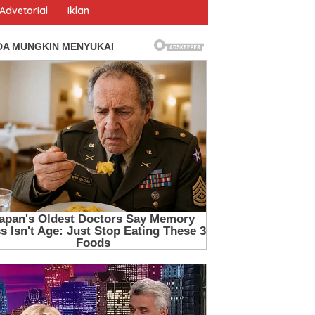
Advetorial
Iklan