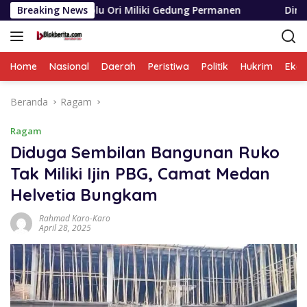
Langsung
tolu Ori Miliki Gedung Permanen
Breaking News
Dinas SDABMBK Medan
ke
konten
Home
Nasional
Daerah
Peristiwa
Politik
Hukrim
Eko
Beranda
Ragam
Ragam
Diduga Sembilan Bangunan Ruko
Tak Miliki Ijin PBG, Camat Medan
Helvetia Bungkam
Rahmad Karo-Karo
April 28, 2025