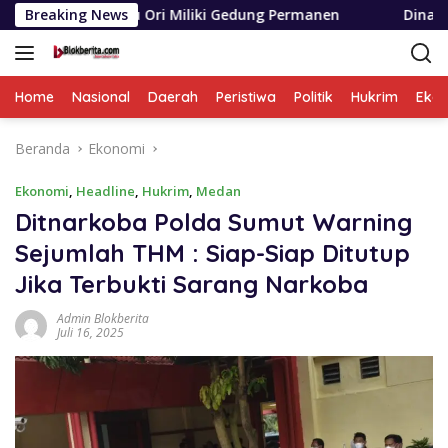
Langsung
 Ori Miliki Gedung Permanen
Breaking News
Dinas SDABMBK Medan Ter
ke
konten
Home
Nasional
Daerah
Peristiwa
Politik
Hukrim
Eko
Beranda
Ekonomi
Ekonomi
,
Headline
,
Hukrim
,
Medan
Ditnarkoba Polda Sumut Warning
Sejumlah THM : Siap-Siap Ditutup
Jika Terbukti Sarang Narkoba
Admin Blokberita
Juli 16, 2025