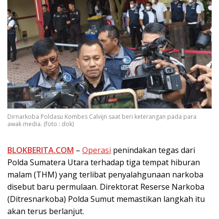
Dirnarkoba Poldasu Kombes Calvijn saat beri keterangan pada para
awak media. (foto : dok)
BLOKBERITA.COM
–
Operasi
penindakan tegas dari
Polda Sumatera Utara terhadap tiga tempat hiburan
malam (THM) yang terlibat penyalahgunaan narkoba
disebut baru permulaan. Direktorat Reserse Narkoba
(Ditresnarkoba) Polda Sumut memastikan langkah itu
akan terus berlanjut.