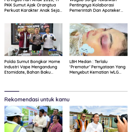
PKK Sumut Ajak Orangtua
Pentingnya Kolaborasi
Perkuat Karakter Anak Sejak
Pemerintah Dan Apoteker
Dari Keluarga
Hadapi Tantangan
Kesehatan Global
Polda Sumut Bongkar Home
LBH Medan : Terlalu
Industri Vape Mengandung
‘Prematur’ Pernyataan Yang
Etomidate, Bahan Baku
Menyebut Kematian WLG
Diduga Dipasok Dari
Bunuh Diri
Kamboja
Rekomendasi untuk kamu