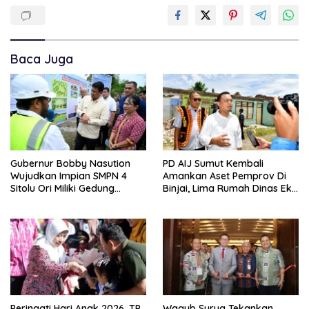
Baca Juga
Gubernur Bobby Nasution
PD AIJ Sumut Kembali
Wujudkan Impian SMPN 4
Amankan Aset Pemprov Di
Sitolu Ori Miliki Gedung
Binjai, Lima Rumah Dinas Eks
Permanen
Bioskop Ria Dibongkar
Peringati Hari Anak 2026, TP
Wagub Surya Tekankan