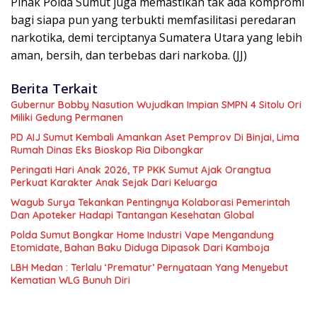
Pihak Polda Sumut juga memastikan tak ada kompromi
bagi siapa pun yang terbukti memfasilitasi peredaran
narkotika, demi terciptanya Sumatera Utara yang lebih
aman, bersih, dan terbebas dari narkoba. (JJ)
Berita Terkait
Gubernur Bobby Nasution Wujudkan Impian SMPN 4 Sitolu Ori
Miliki Gedung Permanen
PD AIJ Sumut Kembali Amankan Aset Pemprov Di Binjai, Lima
Rumah Dinas Eks Bioskop Ria Dibongkar
Peringati Hari Anak 2026, TP PKK Sumut Ajak Orangtua
Perkuat Karakter Anak Sejak Dari Keluarga
Wagub Surya Tekankan Pentingnya Kolaborasi Pemerintah
Dan Apoteker Hadapi Tantangan Kesehatan Global
Polda Sumut Bongkar Home Industri Vape Mengandung
Etomidate, Bahan Baku Diduga Dipasok Dari Kamboja
LBH Medan : Terlalu ‘Prematur’ Pernyataan Yang Menyebut
Kematian WLG Bunuh Diri