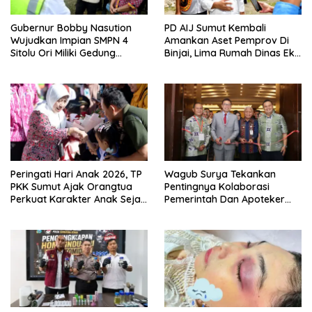
Gubernur Bobby Nasution
PD AIJ Sumut Kembali
Wujudkan Impian SMPN 4
Amankan Aset Pemprov Di
Sitolu Ori Miliki Gedung
Binjai, Lima Rumah Dinas Eks
Permanen
Bioskop Ria Dibongkar
Peringati Hari Anak 2026, TP
Wagub Surya Tekankan
PKK Sumut Ajak Orangtua
Pentingnya Kolaborasi
Perkuat Karakter Anak Sejak
Pemerintah Dan Apoteker
Dari Keluarga
Hadapi Tantangan
Kesehatan Global