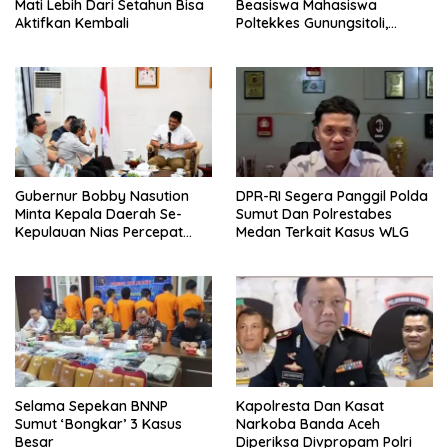
Mati Lebih Dari Setahun Bisa
Beasiswa Mahasiswa
Aktifkan Kembali
Poltekkes Gunungsitoli,
Dukung Lahirnya Tenaga
Kesehatan Kepulauan Nias
Gubernur Bobby Nasution
DPR-RI Segera Panggil Polda
Minta Kepala Daerah Se-
Sumut Dan Polrestabes
Kepulauan Nias Percepat
Medan Terkait Kasus WLG
Usulan BKP 2027
Selama Sepekan BNNP
Kapolresta Dan Kasat
Sumut ‘Bongkar’ 3 Kasus
Narkoba Banda Aceh
Besar
Diperiksa Divpropam Polri