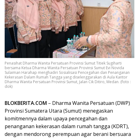
Penasihat Dharma Wanita Persatuan Provinsi Sumut Titiek Sugiharti
bersama Ketua Dharma Wanita Persatuan Provinsi Sumut Evi Novida
Sulaiman Harahap menghadiri Sosialisasi Pencegahan dan Penanganan
Kekerasan Dalam Rumah Tangga yang diselenggarakan di Aula Kantor
Dharma Wanita Persatuan Provinsi Sumut, Jalan Cik Ditiro, Medan. (foto :
dok)
BLOKBERITA.COM
– Dharma Wanita Persatuan (DWP)
Provinsi Sumatera Utara (Sumut) menegaskan
komitmennya dalam upaya pencegahan dan
penanganan kekerasan dalam rumah tangga (KDRT),
dengan mendorong perempuan agar berani bersuara