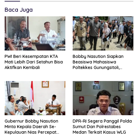
Baca Juga
PWI Beri Kesempatan KTA
Bobby Nasution Siapkan
Mati Lebih Dari Setahun Bisa
Beasiswa Mahasiswa
Aktifkan Kembali
Poltekkes Gunungsitoli,
Dukung Lahirnya Tenaga
Kesehatan Kepulauan Nias
Gubernur Bobby Nasution
DPR-RI Segera Panggil Polda
Minta Kepala Daerah Se-
Sumut Dan Polrestabes
Kepulauan Nias Percepat
Medan Terkait Kasus WLG
Usulan BKP 2027