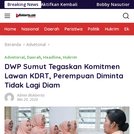
Langsung
Aktifkan Kembali
Breaking News
Bobby Nasution Siapkan Beasiswa Mah
ke
konten
Home
Nasional
Daerah
Peristiwa
Politik
Hukrim
Eko
Beranda
Advetorial
Advetorial
,
Daerah
,
Headline
,
Hukrim
DWP Sumut Tegaskan Komitmen
Lawan KDRT, Perempuan Diminta
Tidak Lagi Diam
Admin Blokberita
Mei 20, 2026