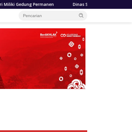
Dinas SDABMBK Medan Terapkan Pola Jemput Bola, Perc