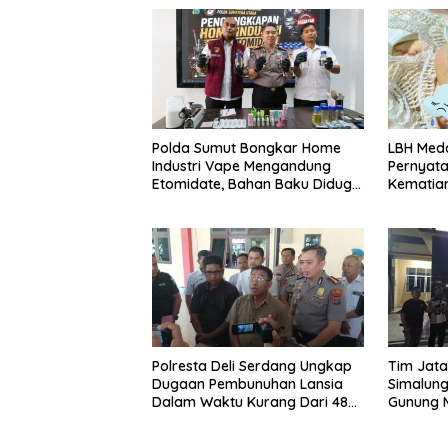
Polda Sumut Bongkar Home
LBH Meda
Industri Vape Mengandung
Pernyat
Etomidate, Bahan Baku Diduga
Kematian
Dipasok Dari Kamboja
Polresta Deli Serdang Ungkap
Tim Jata
Dugaan Pembunuhan Lansia
Simalun
Dalam Waktu Kurang Dari 48
Gunung 
Jam, Terduga Pelaku
Tersangk
Ditangkap
Buron Lin