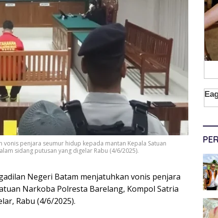
PER
n vonis penjara seumur hidup kepada mantan Kepala Satuan
alam sidang putusan yang digelar Rabu (4/6/2025).
adilan Negeri Batam menjatuhkan vonis penjara
tuan Narkoba Polresta Barelang, Kompol Satria
ar, Rabu (4/6/2025).