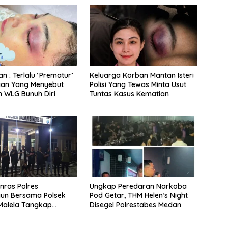
n : Terlalu ‘Prematur’
Keluarga Korban Mantan Isteri
aan Yang Menyebut
Polisi Yang Tewas Minta Usut
 WLG Bunuh Diri
Tuntas Kasus Kematian
nras Polres
Ungkap Peredaran Narkoba
gun Bersama Polsek
Pod Getar, THM Helen’s Night
Malela Tangkap
Disegel Polrestabes Medan
a Curas Di Riau Usai
tas Provinsi