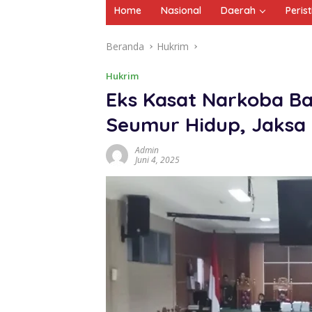
Home
Nasional
Daerah
Peris
Beranda
Hukrim
Hukrim
Eks Kasat Narkoba Ba
Seumur Hidup, Jaksa
Admin
Juni 4, 2025