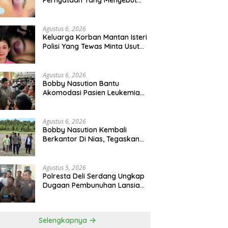
Pernyataan Yang Menyebut
Kematian WLG Bunuh Diri
Agustus 6, 2026
Keluarga Korban Mantan Isteri
Polisi Yang Tewas Minta Usut
Tuntas Kasus Kematian
Agustus 6, 2026
Bobby Nasution Bantu
Akomodasi Pasien Leukemia
Dan Kanker Tiroid Saat Tinjau
RSUD Thomsen
Agustus 6, 2026
Bobby Nasution Kembali
Berkantor Di Nias, Tegaskan
Komitmen Berkelanjutan
Bangun Kepulauan Nias
Agustus 5, 2026
Polresta Deli Serdang Ungkap
Dugaan Pembunuhan Lansia
Dalam Waktu Kurang Dari 48
Jam, Terduga Pelaku
Ditangkap
Selengkapnya