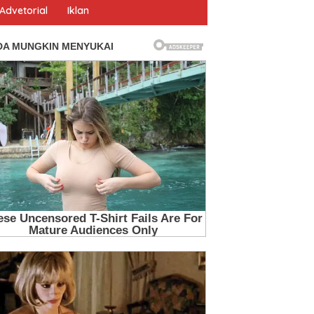
Advetorial
Iklan