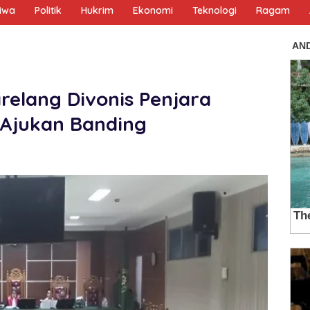
tiwa
Politik
Hukrim
Ekonomi
Teknologi
Ragam
relang Divonis Penjara
 Ajukan Banding