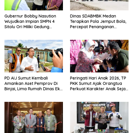
Gubernur Bobby Nasution
Dinas SDABMBK Medan
Wujudkan Impian SMPN 4
Terapkan Pola Jemput Bola,
Sitolu Ori Miliki Gedung
Percepat Penanganan
Permanen
Infrastruktur hingga Tingkat
Kecamatan
PD AIJ Sumut Kembali
Peringati Hari Anak 2026, TP
Amankan Aset Pemprov Di
PKK Sumut Ajak Orangtua
Binjai, Lima Rumah Dinas Eks
Perkuat Karakter Anak Sejak
Bioskop Ria Dibongkar
Dari Keluarga