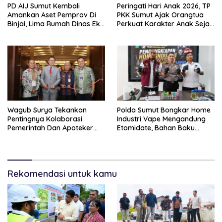
PD AIJ Sumut Kembali
Peringati Hari Anak 2026, TP
Amankan Aset Pemprov Di
PKK Sumut Ajak Orangtua
Binjai, Lima Rumah Dinas Eks
Perkuat Karakter Anak Sejak
Bioskop Ria Dibongkar
Dari Keluarga
Wagub Surya Tekankan
Polda Sumut Bongkar Home
Pentingnya Kolaborasi
Industri Vape Mengandung
Pemerintah Dan Apoteker
Etomidate, Bahan Baku
Hadapi Tantangan
Diduga Dipasok Dari
Kesehatan Global
Kamboja
Rekomendasi untuk kamu