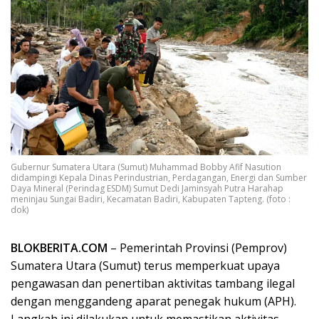
Gubernur Sumatera Utara (Sumut) Muhammad Bobby Afif Nasution
didampingi Kepala Dinas Perindustrian, Perdagangan, Energi dan Sumber
Daya Mineral (Perindag ESDM) Sumut Dedi Jaminsyah Putra Harahap
meninjau Sungai Badiri, Kecamatan Badiri, Kabupaten Tapteng. (foto :
dok)
BLOKBERITA.COM
– Pemerintah Provinsi (Pemprov)
Sumatera Utara (Sumut) terus memperkuat upaya
pengawasan dan penertiban aktivitas tambang ilegal
dengan menggandeng aparat penegak hukum (APH).