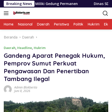
Langsung
Miliki Gedung Permanen
Breaking News
Dinas SDABMBK Medan Terapkan
ke
konten
Home
Nasional
Daerah
Peristiwa
Politik
Hukrim
Eko
Beranda
Daerah
Daerah
,
Headline
,
Hukrim
Gandeng Aparat Penegak Hukum,
Pemprov Sumut Perkuat
Pengawasan Dan Penertiban
Tambang Ilegal
Admin Blokberita
Juni 8, 2026