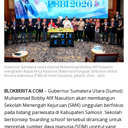
Gubernur Sumatera Utara (Sumut) Muhammad Bobby Afif Nasution
menghadiri Rapat Kerja Nasional (Rakernas) Punguan Simbolon dohot
Boruna Indonesia (PSBI) di Hotel Aryaduta, Jakarta. (foto : dok)
BLOKBERITA.COM
– Gubernur Sumatera Utara (Sumut)
Muhammad Bobby Afif Nasution akan membangun
Sekolah Menengah Kejuruan (SMK) unggulan berfokus
pada bidang pariwisata di Kabupaten Samosir. Sekolah
berkonsep ‘boarding school’ tersebut dirancang untuk
mencetak sumber daya manusia (SDM) unggul yang