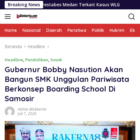
Langsung
lrestabes Medan Terkait Kasus WLG
Breaking News
Selama Sepekan BNN
ke
konten
Home
Nasional
Daerah
Peristiwa
Politik
Hukrim
Eko
Beranda
Headline
Headline
,
Pendidikan
,
Sosok
Gubernur Bobby Nasution Akan
Bangun SMK Unggulan Pariwisata
Berkonsep Boarding School Di
Samosir
Admin Blokberita
Juli 7, 2026