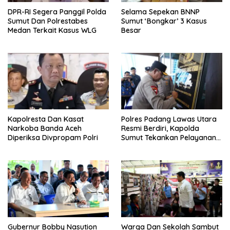
DPR-RI Segera Panggil Polda
Selama Sepekan BNNP
Sumut Dan Polrestabes
Sumut ‘Bongkar’ 3 Kasus
Medan Terkait Kasus WLG
Besar
Kapolresta Dan Kasat
Polres Padang Lawas Utara
Narkoba Banda Aceh
Resmi Berdiri, Kapolda
Diperiksa Divpropam Polri
Sumut Tekankan Pelayanan
Humanis Dan Penambahan
Personil
Gubernur Bobby Nasution
Warga Dan Sekolah Sambut