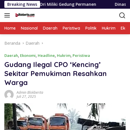
Langsung
 Miliki Gedung Permanen
Breaking News
Dinas SDABMBK Medan Terapk
ke
konten
Home
Nasional
Daerah
Peristiwa
Politik
Hukrim
Eko
Beranda
Daerah
Daerah
,
Ekonomi
,
Headline
,
Hukrim
,
Peristiwa
Gudang Ilegal CPO ‘Kencing’
Sekitar Pemukiman Resahkan
Warga
Admin Blokberita
Juli 27, 2025