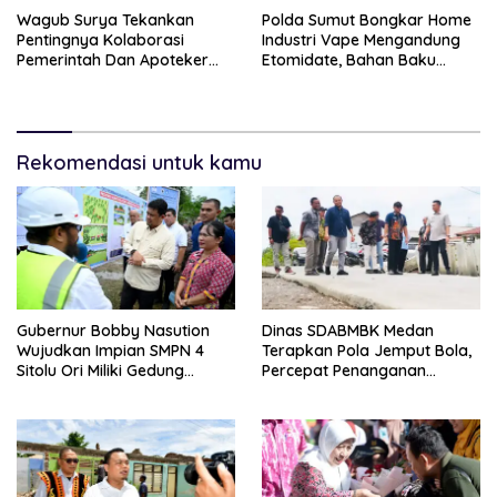
Wagub Surya Tekankan
Polda Sumut Bongkar Home
Pentingnya Kolaborasi
Industri Vape Mengandung
Pemerintah Dan Apoteker
Etomidate, Bahan Baku
Hadapi Tantangan
Diduga Dipasok Dari
Kesehatan Global
Kamboja
Rekomendasi untuk kamu
Gubernur Bobby Nasution
Dinas SDABMBK Medan
Wujudkan Impian SMPN 4
Terapkan Pola Jemput Bola,
Sitolu Ori Miliki Gedung
Percepat Penanganan
Permanen
Infrastruktur hingga Tingkat
Kecamatan