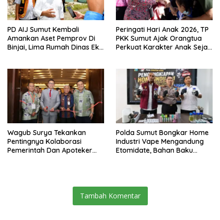
PD AIJ Sumut Kembali
Peringati Hari Anak 2026, TP
Amankan Aset Pemprov Di
PKK Sumut Ajak Orangtua
Binjai, Lima Rumah Dinas Eks
Perkuat Karakter Anak Sejak
Bioskop Ria Dibongkar
Dari Keluarga
Wagub Surya Tekankan
Polda Sumut Bongkar Home
Pentingnya Kolaborasi
Industri Vape Mengandung
Pemerintah Dan Apoteker
Etomidate, Bahan Baku
Hadapi Tantangan
Diduga Dipasok Dari
Kesehatan Global
Kamboja
Tambah Komentar