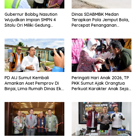
Gubernur Bobby Nasution
Dinas SDABMBK Medan
Wujudkan Impian SMPN 4
Terapkan Pola Jemput Bola,
Sitolu Ori Miliki Gedung
Percepat Penanganan
Permanen
Infrastruktur hingga Tingkat
Kecamatan
PD AIJ Sumut Kembali
Peringati Hari Anak 2026, TP
Amankan Aset Pemprov Di
PKK Sumut Ajak Orangtua
Binjai, Lima Rumah Dinas Eks
Perkuat Karakter Anak Sejak
Bioskop Ria Dibongkar
Dari Keluarga