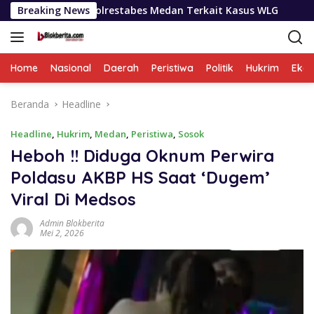
Langsung
an Polrestabes Medan Terkait Kasus WLG
Breaking News
Selama Sepeka
ke
konten
Home
Nasional
Daerah
Peristiwa
Politik
Hukrim
Eko
Beranda
Headline
Headline
,
Hukrim
,
Medan
,
Peristiwa
,
Sosok
Heboh !! Diduga Oknum Perwira
Poldasu AKBP HS Saat ‘Dugem’
Viral Di Medsos
Admin Blokberita
Mei 2, 2026