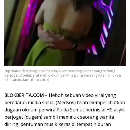
cuplikan video yang viral menunjukkan seorang wanita yang sedang
berjoget dipeluk erat oleh oknum perwira polisi bersangkutan di lokasi
hiburan malam. (foto : dok)
BLOKBERITA.COM
– Heboh sebuah video viral yang
beredar di media sosial (Medsos) telah memperlihatkan
dugaan oknum perwira Polda Sumut berinisial HS asyik
berjoget (dugem) sambil memeluk seorang wanita
diiringi dentuman musik keras di tempat hiburan