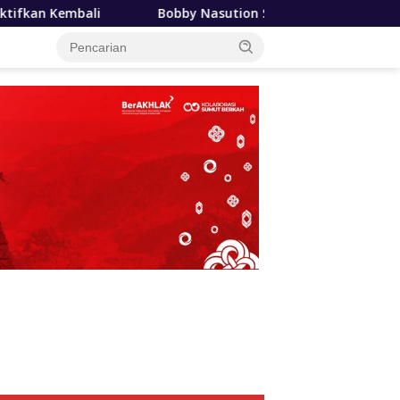
bby Nasution Siapkan Beasiswa Mahasiswa Poltekkes Gunungsit