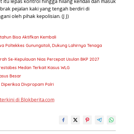
kot itu lepas kontrol hingga hilang kendali dan masuk
ak pejalan kaki yang tengah berdiri di
ni oleh pihak kepolisian. (J J)
tahun Bisa Aktifkan Kembali
a Poltekkes Gunungsitoli, Dukung Lahirnya Tenaga
rah Se-Kepulauan Nias Percepat Usulan BKP 2027
lrestabes Medan Terkait Kasus WLG
asus Besar
Diperiksa Divpropam Polri
terkini di Blokberita.com