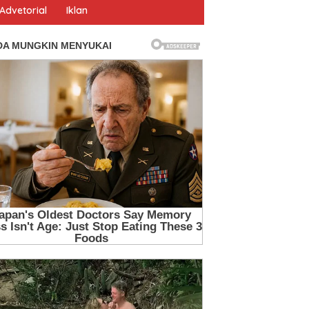
Advetorial
Iklan