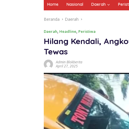
Home
Nasional
Daerah
Peris
Beranda
Daerah
Daerah
,
Headline
,
Peristiwa
Hilang Kendali, Angk
Tewas
Admin Blokberita
April 27, 2025