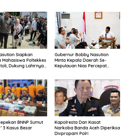
sution Siapkan
Gubernur Bobby Nasution
 Mahasiswa Poltekkes
Minta Kepala Daerah Se-
toli, Dukung Lahirnya
Kepulauan Nias Percepat
Kesehatan Kepulauan
Usulan BKP 2027
Sepekan BNNP Sumut
Kapolresta Dan Kasat
’ 3 Kasus Besar
Narkoba Banda Aceh Diperiksa
Divpropam Polri