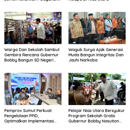
Humanis Dan Penambahan
Personil
Warga Dan Sekolah Sambut
Wagub Surya Ajak Generasi
Gembira Rencana Gubernur
Muda Bangun Integritas Dan
Bobby Bangun SD Negeri
Jauhi Narkoba
Lasara Di Nias Utara
Pemprov Sumut Perkuat
Pelajar Nias Utara Bersyukur
Pengelolaan PPID,
Program Sekolah Gratis
Optimalkan Implementasi
Gubernur Bobby Nasution
Permendagri Nomor 2/2026
Ringankan Beban Orang Tua