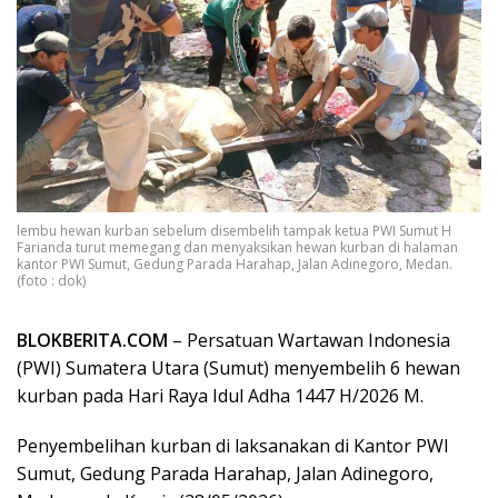
lembu hewan kurban sebelum disembelih tampak ketua PWI Sumut H
Farianda turut memegang dan menyaksikan hewan kurban di halaman
kantor PWI Sumut, Gedung Parada Harahap, Jalan Adinegoro, Medan.
(foto : dok)
BLOKBERITA.COM
– Persatuan Wartawan Indonesia
(PWI) Sumatera Utara (Sumut) menyembelih 6 hewan
kurban pada Hari Raya Idul Adha 1447 H/2026 M.
Penyembelihan kurban di laksanakan di Kantor PWI
Sumut, Gedung Parada Harahap, Jalan Adinegoro,