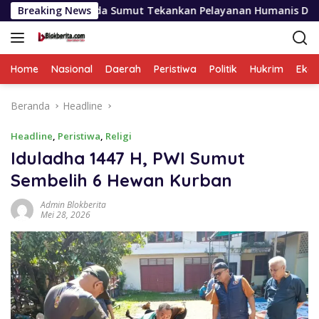
Langsung
polda Sumut Tekankan Pelayanan Humanis Dan Penambahan Pers
Breaking News
ke
konten
Home
Nasional
Daerah
Peristiwa
Politik
Hukrim
Eko
Beranda
Headline
Headline
,
Peristiwa
,
Religi
Iduladha 1447 H, PWI Sumut
Sembelih 6 Hewan Kurban
Admin Blokberita
Mei 28, 2026