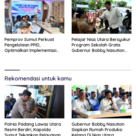
Pemprov Sumut Perkuat
Pelajar Nias Utara Bersyukur
Pengelolaan PPID,
Program Sekolah Gratis
Optimalkan Implementasi
Gubernur Bobby Nasution
Permendagri Nomor 2/2026
Ringankan Beban Orang Tua
Rekomendasi untuk kamu
Polres Padang Lawas Utara
Gubernur Bobby Nasution
Resmi Berdiri, Kapolda
Siapkan Rumah Produksi
Sumut Tekankan Pelayanan
Kelapa Di Nias Utara