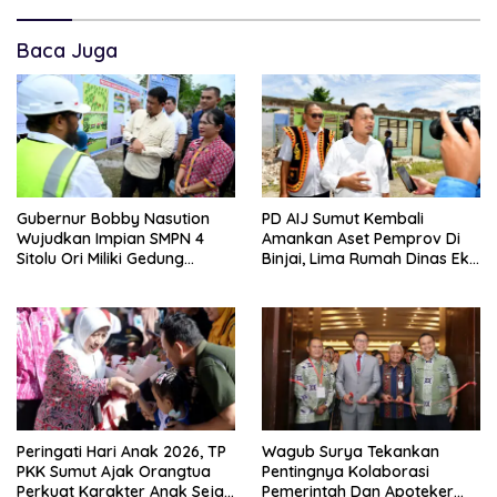
Baca Juga
Gubernur Bobby Nasution
PD AIJ Sumut Kembali
Wujudkan Impian SMPN 4
Amankan Aset Pemprov Di
Sitolu Ori Miliki Gedung
Binjai, Lima Rumah Dinas Eks
Permanen
Bioskop Ria Dibongkar
Peringati Hari Anak 2026, TP
Wagub Surya Tekankan
PKK Sumut Ajak Orangtua
Pentingnya Kolaborasi
Perkuat Karakter Anak Sejak
Pemerintah Dan Apoteker