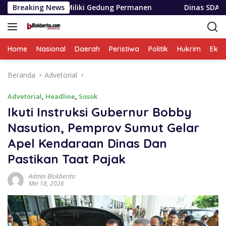
Langsung
iliki Gedung Permanen
Breaking News
Dinas SDABMBK Medan Terapkan 
ke
konten
Home
Nasional
Daerah
Peristiwa
Politik
Hukrim
Eko
Beranda
Advetorial
Advetorial
,
Headline
,
Sosok
Ikuti Instruksi Gubernur Bobby
Nasution, Pemprov Sumut Gelar
Apel Kendaraan Dinas Dan
Pastikan Taat Pajak
Admin Blokberita
Mei 18, 2026