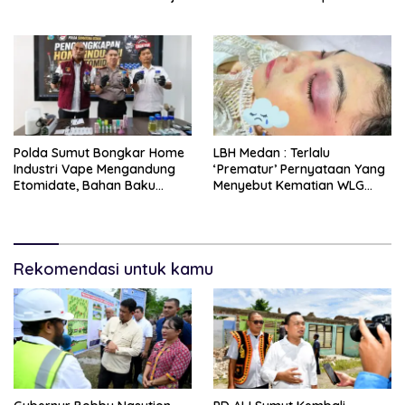
Dari Keluarga
Hadapi Tantangan
Kesehatan Global
Polda Sumut Bongkar Home
LBH Medan : Terlalu
Industri Vape Mengandung
‘Prematur’ Pernyataan Yang
Etomidate, Bahan Baku
Menyebut Kematian WLG
Diduga Dipasok Dari
Bunuh Diri
Kamboja
Rekomendasi untuk kamu