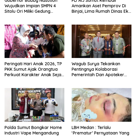
Gubernur Bobby Nasution
PD AIJ Sumut Kembali
Wujudkan Impian SMPN 4
Amankan Aset Pemprov Di
Sitolu Ori Miliki Gedung
Binjai, Lima Rumah Dinas Eks
Permanen
Bioskop Ria Dibongkar
Peringati Hari Anak 2026, TP
Wagub Surya Tekankan
PKK Sumut Ajak Orangtua
Pentingnya Kolaborasi
Perkuat Karakter Anak Sejak
Pemerintah Dan Apoteker
Dari Keluarga
Hadapi Tantangan
Kesehatan Global
Polda Sumut Bongkar Home
LBH Medan : Terlalu
Industri Vape Mengandung
‘Prematur’ Pernyataan Yang