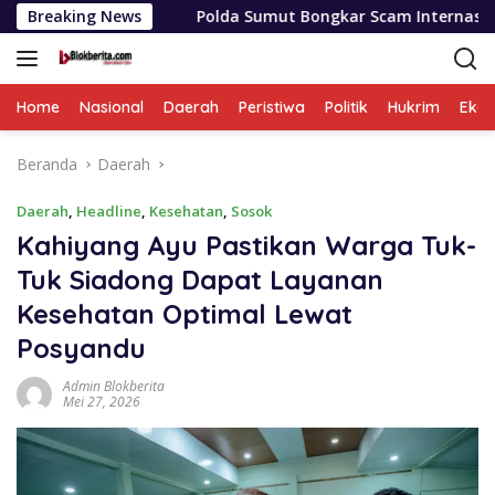
Langsung
Breaking News
Polda Sumut Bongkar Scam Internasional, Raup Rp 6,7 
ke
konten
Home
Nasional
Daerah
Peristiwa
Politik
Hukrim
Eko
Beranda
Daerah
Daerah
,
Headline
,
Kesehatan
,
Sosok
Kahiyang Ayu Pastikan Warga Tuk-
Tuk Siadong Dapat Layanan
Kesehatan Optimal Lewat
Posyandu
Admin Blokberita
Mei 27, 2026