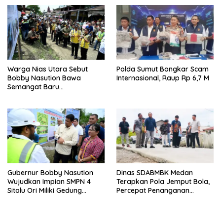
Pembangunan
Warga Nias Utara Sebut
Polda Sumut Bongkar Scam
Bobby Nasution Bawa
Internasional, Raup Rp 6,7 M
Semangat Baru
Pembangunan Sumut
Gubernur Bobby Nasution
Dinas SDABMBK Medan
Wujudkan Impian SMPN 4
Terapkan Pola Jemput Bola,
Sitolu Ori Miliki Gedung
Percepat Penanganan
Permanen
Infrastruktur hingga Tingkat
Kecamatan