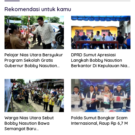
Rekomendasi untuk kamu
Pelajar Nias Utara Bersyukur
DPRD Sumut Apresiasi
Program Sekolah Gratis
Langkah Bobby Nasution
Gubernur Bobby Nasution
Berkantor Di Kepulauan Nias,
Ringankan Beban Orang Tua
Dinilai Percepat
Pembangunan
Warga Nias Utara Sebut
Polda Sumut Bongkar Scam
Bobby Nasution Bawa
Internasional, Raup Rp 6,7 M
Semangat Baru
Pembangunan Sumut