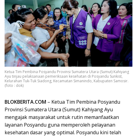
Ketua Tim Pembina Posyandu Provinsi Sumatera Utara (Sumut) Kahiyang
Ayu tinjau pelaksanaan pemeriksaan kesehatan di Posyandu Sunkist,
Kelurahan Tuk-Tuk Siadong, Kecamatan Simanindo, Kabupaten Samosir.
(foto : dok)
BLOKBERITA.COM
– Ketua Tim Pembina Posyandu
Provinsi Sumatera Utara (Sumut) Kahiyang Ayu
mengajak masyarakat untuk rutin memanfaatkan
layanan Posyandu guna memperoleh pelayanan
kesehatan dasar yang optimal. Posyandu kini telah