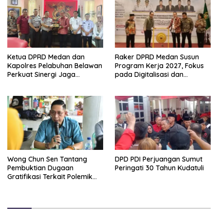
Ketua DPRD Medan dan
Raker DPRD Medan Susun
Kapolres Pelabuhan Belawan
Program Kerja 2027, Fokus
Perkuat Sinergi Jaga
pada Digitalisasi dan
Keamanan dan Dorong
Penguatan Tiga Fungsi
Kebangkitan Ekonomi
Dewan
Belawan
Wong Chun Sen Tantang
DPD PDI Perjuangan Sumut
Pembuktian Dugaan
Peringati 30 Tahun Kudatuli
Gratifikasi Terkait Polemik
Contempo Regency