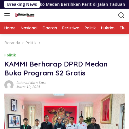
Langsung
ko Medan Bersihkan Parit di Jalan Taduan
Breaking News
Antonius Tu
ke
konten
Home
Nasional
Daerah
Peristiwa
Politik
Hukrim
Eko
Beranda
Politik
Politik
KAMMI Berharap DPRD Medan
Buka Program S2 Gratis
Rahmad Karo-Karo
Maret 10, 2025