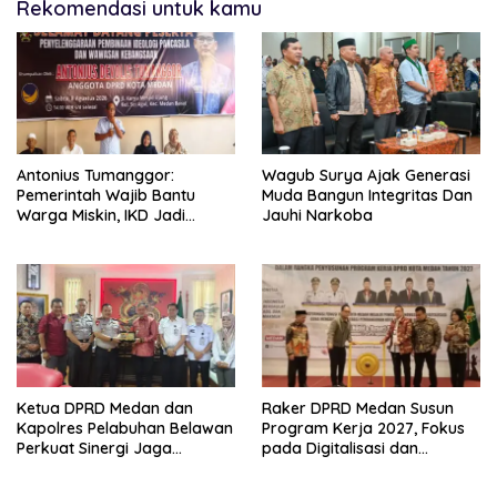
Rekomendasi untuk kamu
Antonius Tumanggor:
Wagub Surya Ajak Generasi
Pemerintah Wajib Bantu
Muda Bangun Integritas Dan
Warga Miskin, IKD Jadi
Jauhi Narkoba
Bagian Penting Pendataan
Ketua DPRD Medan dan
Raker DPRD Medan Susun
Kapolres Pelabuhan Belawan
Program Kerja 2027, Fokus
Perkuat Sinergi Jaga
pada Digitalisasi dan
Keamanan dan Dorong
Penguatan Tiga Fungsi
Kebangkitan Ekonomi
Dewan