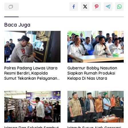
Baca Juga
Polres Padang Lawas Utara
Gubernur Bobby Nasution
Resmi Berdiri, Kapolda
Siapkan Rumah Produksi
Sumut Tekankan Pelayanan
Kelapa Di Nias Utara
Humanis Dan Penambahan
Personil
Warga Dan Sekolah Sambut
Wagub Surya Ajak Generasi