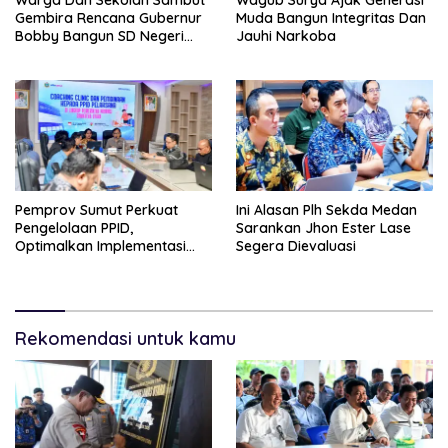
Gembira Rencana Gubernur
Muda Bangun Integritas Dan
Bobby Bangun SD Negeri
Jauhi Narkoba
Lasara Di Nias Utara
Pemprov Sumut Perkuat
Ini Alasan Plh Sekda Medan
Pengelolaan PPID,
Sarankan Jhon Ester Lase
Optimalkan Implementasi
Segera Dievaluasi
Permendagri Nomor 2/2026
Rekomendasi untuk kamu