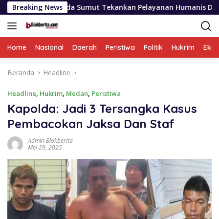
Langsung
Kapolda Sumut Tekankan Pelayanan Humanis Dan Penambahan Pe
Breaking News
ke
konten
Home
Nasional
Daerah
Peristiwa
Politik
Hukrim
Eko
Beranda
Headline
Headline
,
Hukrim
,
Medan
,
Peristiwa
Kapolda: Jadi 3 Tersangka Kasus
Pembacokan Jaksa Dan Staf
Admin Blokberita
Mei 29, 2025