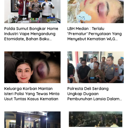
Polda Sumut Bongkar Home
LBH Medan : Terlalu
Industri Vape Mengandung
‘Prematur’ Pernyataan Yang
Etomidate, Bahan Baku
Menyebut Kematian WLG
Diduga Dipasok Dari
Bunuh Diri
Kamboja
Keluarga Korban Mantan
Polresta Deli Serdang
Isteri Polisi Yang Tewas Minta
Ungkap Dugaan
Usut Tuntas Kasus Kematian
Pembunuhan Lansia Dalam
Waktu Kurang Dari 48 Jam,
Terduga Pelaku Ditangkap