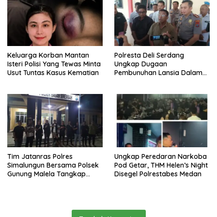
Keluarga Korban Mantan
Polresta Deli Serdang
Isteri Polisi Yang Tewas Minta
Ungkap Dugaan
Usut Tuntas Kasus Kematian
Pembunuhan Lansia Dalam
Waktu Kurang Dari 48 Jam,
Terduga Pelaku Ditangkap
Tim Jatanras Polres
Ungkap Peredaran Narkoba
Simalungun Bersama Polsek
Pod Getar, THM Helen’s Night
Gunung Malela Tangkap
Disegel Polrestabes Medan
Tersangka Curas Di Riau Usai
Buron Lintas Provinsi