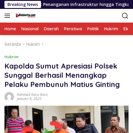
Langsung
 Penanganan Infrastruktur hingga Tingkat Kecamatan
Breaking News
ke
konten
Home
Nasional
Daerah
Peristiwa
Politik
Hukrim
Eko
Beranda
Hukrim
Hukrim
Kapolda Sumut Apresiasi Polsek
Sunggal Berhasil Menangkap
Pelaku Pembunuh Matius Ginting
Rahmad Karo-Karo
Januari 9, 2025