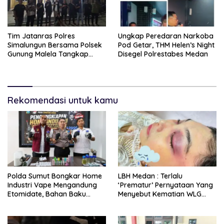
Tim Jatanras Polres
Ungkap Peredaran Narkoba
Simalungun Bersama Polsek
Pod Getar, THM Helen’s Night
Gunung Malela Tangkap
Disegel Polrestabes Medan
Tersangka Curas Di Riau Usai
Buron Lintas Provinsi
Rekomendasi untuk kamu
Polda Sumut Bongkar Home
LBH Medan : Terlalu
Industri Vape Mengandung
‘Prematur’ Pernyataan Yang
Etomidate, Bahan Baku
Menyebut Kematian WLG
Diduga Dipasok Dari
Bunuh Diri
Kamboja