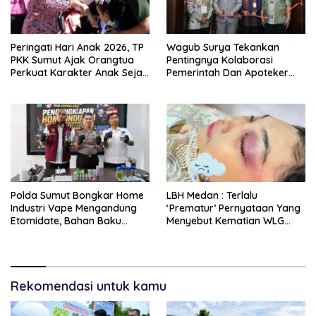
Peringati Hari Anak 2026, TP
Wagub Surya Tekankan
PKK Sumut Ajak Orangtua
Pentingnya Kolaborasi
Perkuat Karakter Anak Sejak
Pemerintah Dan Apoteker
Dari Keluarga
Hadapi Tantangan
Kesehatan Global
Polda Sumut Bongkar Home
LBH Medan : Terlalu
Industri Vape Mengandung
‘Prematur’ Pernyataan Yang
Etomidate, Bahan Baku
Menyebut Kematian WLG
Diduga Dipasok Dari
Bunuh Diri
Kamboja
Rekomendasi untuk kamu