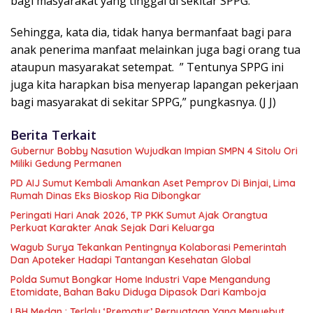
bagi masyarakat yang tinggal di sekitar SPPG.
Sehingga, kata dia, tidak hanya bermanfaat bagi para
anak penerima manfaat melainkan juga bagi orang tua
ataupun masyarakat setempat. ” Tentunya SPPG ini
juga kita harapkan bisa menyerap lapangan pekerjaan
bagi masyarakat di sekitar SPPG,” pungkasnya. (J J)
Berita Terkait
Gubernur Bobby Nasution Wujudkan Impian SMPN 4 Sitolu Ori
Miliki Gedung Permanen
PD AIJ Sumut Kembali Amankan Aset Pemprov Di Binjai, Lima
Rumah Dinas Eks Bioskop Ria Dibongkar
Peringati Hari Anak 2026, TP PKK Sumut Ajak Orangtua
Perkuat Karakter Anak Sejak Dari Keluarga
Wagub Surya Tekankan Pentingnya Kolaborasi Pemerintah
Dan Apoteker Hadapi Tantangan Kesehatan Global
Polda Sumut Bongkar Home Industri Vape Mengandung
Etomidate, Bahan Baku Diduga Dipasok Dari Kamboja
LBH Medan : Terlalu ‘Prematur’ Pernyataan Yang Menyebut