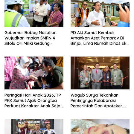
Gubernur Bobby Nasution
PD AIJ Sumut Kembali
Wujudkan Impian SMPN 4
Amankan Aset Pemprov Di
Sitolu Ori Miliki Gedung
Binjai, Lima Rumah Dinas Eks
Permanen
Bioskop Ria Dibongkar
Peringati Hari Anak 2026, TP
Wagub Surya Tekankan
PKK Sumut Ajak Orangtua
Pentingnya Kolaborasi
Perkuat Karakter Anak Sejak
Pemerintah Dan Apoteker
Dari Keluarga
Hadapi Tantangan
Kesehatan Global