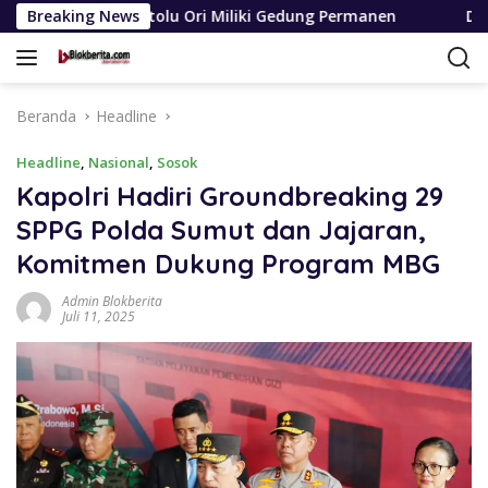
Langsung
itolu Ori Miliki Gedung Permanen
Breaking News
Dinas SDABMBK Meda
ke
konten
Beranda
Headline
Headline
,
Nasional
,
Sosok
Kapolri Hadiri Groundbreaking 29
SPPG Polda Sumut dan Jajaran,
Komitmen Dukung Program MBG
Admin Blokberita
Juli 11, 2025