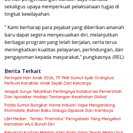
sekaligus upaya memperkuat pelaksanaan tugas di
tingkat kewilayahan.
” Kami berharap para pejabat yang diberikan amanah
baru dapat segera menyesuaikan diri, melanjutkan
berbagai program yang telah berjalan, serta terus
meningkatkan kualitas pelayanan, perlindungan, dan
pengayoman kepada masyarakat,” pungkasnya. (REL)
Berita Terkait
Peringati Hari Anak 2026, TP PKK Sumut Ajak Orangtua
Perkuat Karakter Anak Sejak Dari Keluarga
Wagub Surya Tekankan Pentingnya Kolaborasi Pemerintah
Dan Apoteker Hadapi Tantangan Kesehatan Global
Polda Sumut Bongkar Home Industri Vape Mengandung
Etomidate, Bahan Baku Diduga Dipasok Dari Kamboja
LBH Medan : Terlalu ‘Prematur’ Pernyataan Yang Menyebut
Kematian WLG Bunuh Diri
Keluarga Korban Mantan Isteri Polisi Yang Tewas Minta Usut