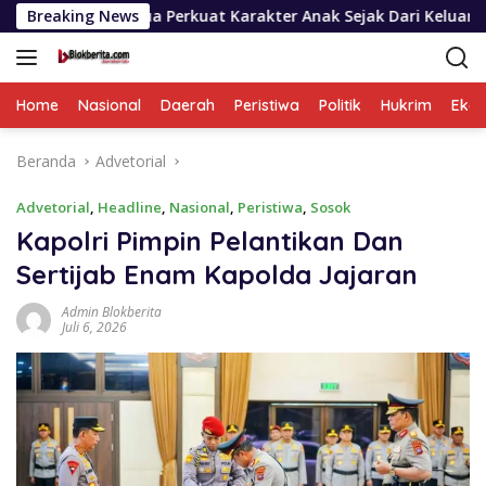
Langsung
ua Perkuat Karakter Anak Sejak Dari Keluarga
Breaking News
Wagub Su
ke
konten
Home
Nasional
Daerah
Peristiwa
Politik
Hukrim
Eko
Beranda
Advetorial
Advetorial
,
Headline
,
Nasional
,
Peristiwa
,
Sosok
Kapolri Pimpin Pelantikan Dan
Sertijab Enam Kapolda Jajaran
Admin Blokberita
Juli 6, 2026