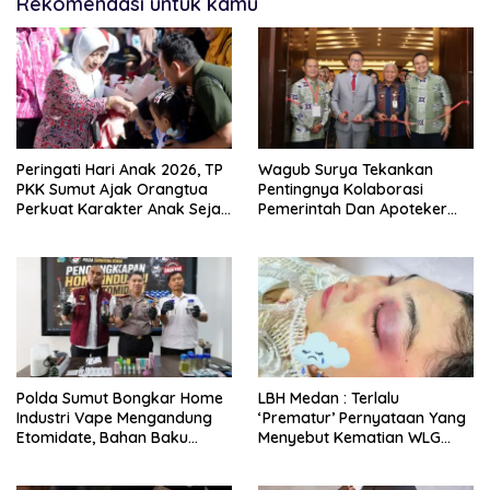
Rekomendasi untuk kamu
Peringati Hari Anak 2026, TP
Wagub Surya Tekankan
PKK Sumut Ajak Orangtua
Pentingnya Kolaborasi
Perkuat Karakter Anak Sejak
Pemerintah Dan Apoteker
Dari Keluarga
Hadapi Tantangan
Kesehatan Global
Polda Sumut Bongkar Home
LBH Medan : Terlalu
Industri Vape Mengandung
‘Prematur’ Pernyataan Yang
Etomidate, Bahan Baku
Menyebut Kematian WLG
Diduga Dipasok Dari
Bunuh Diri
Kamboja